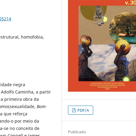
105214
strutural, homofobia,
nidade negra
 Adolfo Caminha, a partir
a primeira obra da
 homossexualidade,
Bom-
PDF/A
a que reforça
zando-o por meio da
ia-se no conceito de
Publicado
yn Connell e James