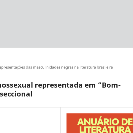
epresentações das masculinidades negras na literatura brasileira
mossexual representada em “Bom-
rseccional