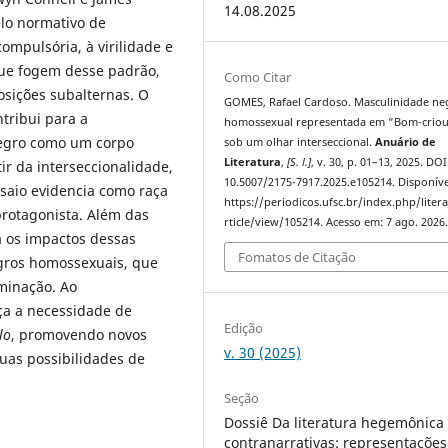
14.08.2025
lo normativo de
mpulsória, à virilidade e
que fogem desse padrão,
Como Citar
osições subalternas. O
GOMES, Rafael Cardoso. Masculinidade ne
tribui para a
homossexual representada em “Bom-criou
egro como um corpo
sob um olhar interseccional.
Anuário de
Literatura
,
[S. l.]
, v. 30, p. 01–13, 2025. DOI
tir da interseccionalidade,
10.5007/2175-7917.2025.e105214. Disponíve
saio evidencia como raça
https://periodicos.ufsc.br/index.php/liter
protagonista. Além das
rticle/view/105214. Acesso em: 7 ago. 2026
ca os impactos dessas
Fomatos de Citação
gros homossexuais, que
iminação. Ao
rça a necessidade de
Edição
lo
, promovendo novos
v. 30 (2025)
uas possibilidades de
Seção
Dossiê Da literatura hegemônica
contranarrativas: representações