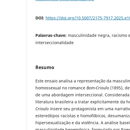
DOI:
https://doi.org/10.5007/2175-7917.2025.e
Palavras-chave:
masculinidade negra, racismo e
interseccionalidade
Resumo
Este ensaio analisa a representação da masculi
homossexual no romance
Bom-Crioulo
(1895), de
de uma abordagem interseccional. Considerada 
literatura brasileira a tratar explicitamente da
Crioulo
insere seu protagonista em uma narrativ
estereótipos racistas e homofóbicos, desumani
hipersexualização e da violência. A análise base
masculinidade hegemônica, formulado por Raew