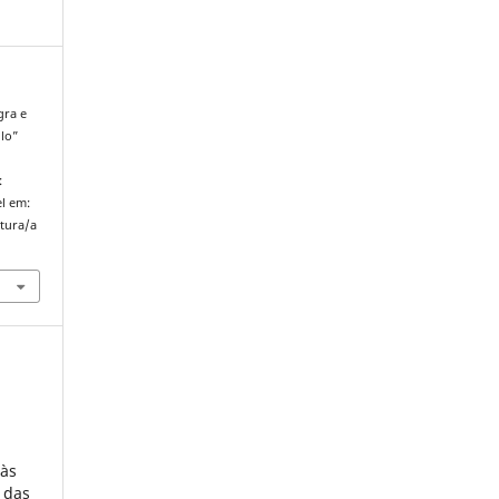
gra e
lo”
:
l em:
atura/a
.
 às
 das