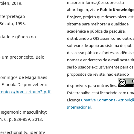
maiores informações sobre esta
Pólen, 2019.
abordagem, visite
Public Knowledg
nterpretação
Project
, projeto que desenvolveu est
Século, 1995.
sistema para melhorar a qualidade
acadêmica e pública da pesquisa,
idade e gênero na
distribuindo o OJS assim como outro
software de apoio ao sistema de publ
de acesso público a fontes acadêmica
e um preconceito. Belo
nomes e endereços de e-mail neste si
serão usados exclusivamente para os
propósitos da revista, não estando
 Domingos de Magalhães
l. E-book. Disponível em:
disponíveis para outros fins.
etronicos/bom_crioulo2.pdf
.
Este trabalho está licenciado com um
Licença
Creative Commons - Atribuiçã
Internacional
.
egemonic masculinity:
n. 6, p. 829-859, 2013.
sectionality, identity