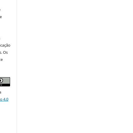
e
e
s
icação
s. Os
te
a
o 4.0