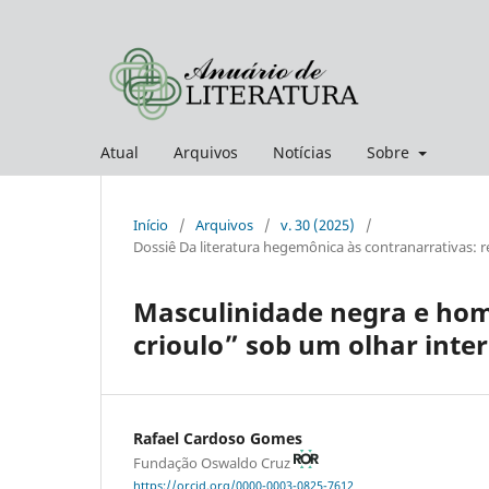
Atual
Arquivos
Notícias
Sobre
Início
/
Arquivos
/
v. 30 (2025)
/
Dossiê Da literatura hegemônica às contranarrativas: r
Masculinidade negra e ho
crioulo” sob um olhar inte
Rafael Cardoso Gomes
Fundação Oswaldo Cruz
https://orcid.org/0000-0003-0825-7612