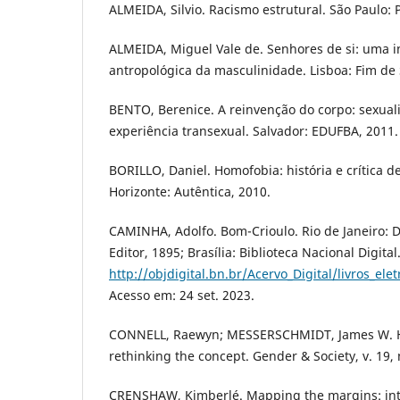
ALMEIDA, Silvio. Racismo estrutural. São Paulo: 
ALMEIDA, Miguel Vale de. Senhores de si: uma i
antropológica da masculinidade. Lisboa: Fim de 
BENTO, Berenice. A reinvenção do corpo: sexual
experiência transexual. Salvador: EDUFBA, 2011.
BORILLO, Daniel. Homofobia: história e crítica d
Horizonte: Autêntica, 2010.
CAMINHA, Adolfo. Bom-Crioulo. Rio de Janeiro:
Editor, 1895; Brasília: Biblioteca Nacional Digita
http://objdigital.bn.br/Acervo_Digital/livros_el
Acesso em: 24 set. 2023.
CONNELL, Raewyn; MESSERSCHMIDT, James W. H
rethinking the concept. Gender & Society, v. 19, 
CRENSHAW, Kimberlé. Mapping the margins: inter