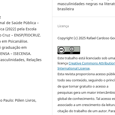
masculinidades negras na litera
brasileira
z
nal de Saúde Pública –
Licença
a (2022) pela Escola
o Cruz – ENSP/FIOCRUZ.
Copyright (c) 2025 Rafael Cardoso G
a em Psicanálise.
ui graduação em
 CENSA – ISECENSA.
Este trabalho está licenciado sob um
asculinidades, Relações
licença
Creative Commons Attribution
International License
.
Esta revista proporciona acesso públi
todo seu conteúdo, seguindo o princí
de que tornar gratuito o acesso a
pesquisas gera um maior intercâmbi
global de conhecimento. Tal acesso e
o Paulo: Pólen Livros,
associado a um crescimento da leitur
citação do trabalho de um autor. Par