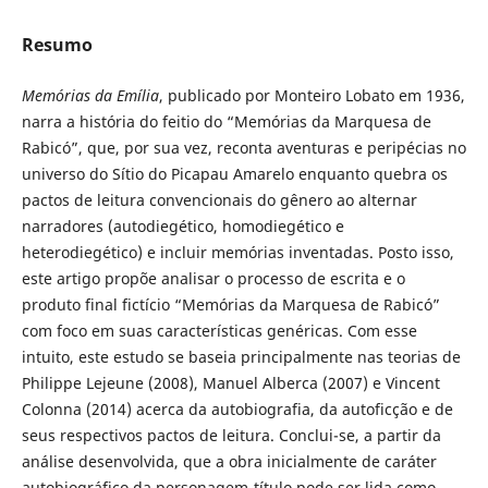
Resumo
Memórias da Emília
, publicado por Monteiro Lobato em 1936,
narra a história do feitio do “Memórias da Marquesa de
Rabicó”, que, por sua vez, reconta aventuras e peripécias no
universo do Sítio do Picapau Amarelo enquanto quebra os
pactos de leitura convencionais do gênero ao alternar
narradores (autodiegético, homodiegético e
heterodiegético) e incluir memórias inventadas. Posto isso,
este artigo propõe analisar o processo de escrita e o
produto final fictício “Memórias da Marquesa de Rabicó”
com foco em suas características genéricas. Com esse
intuito, este estudo se baseia principalmente nas teorias de
Philippe Lejeune (2008), Manuel Alberca (2007) e Vincent
Colonna (2014) acerca da autobiografia, da autoficção e de
seus respectivos pactos de leitura. Conclui-se, a partir da
análise desenvolvida, que a obra inicialmente de caráter
autobiográfico da personagem-título pode ser lida como