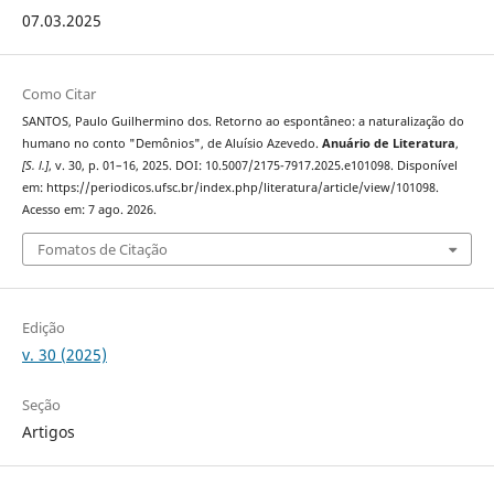
07.03.2025
Como Citar
SANTOS, Paulo Guilhermino dos. Retorno ao espontâneo: a naturalização do
humano no conto "Demônios", de Aluísio Azevedo.
Anuário de Literatura
,
[S. l.]
, v. 30, p. 01–16, 2025. DOI: 10.5007/2175-7917.2025.e101098. Disponível
em: https://periodicos.ufsc.br/index.php/literatura/article/view/101098.
Acesso em: 7 ago. 2026.
Fomatos de Citação
Edição
v. 30 (2025)
Seção
Artigos