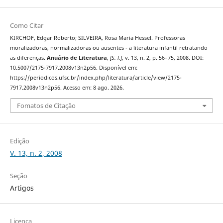
Como Citar
KIRCHOF, Edgar Roberto; SILVEIRA, Rosa Maria Hessel. Professoras
moralizadoras, normalizadoras ou ausentes - a literatura infantil retratando
as diferenças.
Anuário de Literatura
,
[S. l.]
, v. 13, n. 2, p. 56–75, 2008. DOI:
10.5007/2175-7917.2008v13n2p56. Disponível em:
https://periodicos.ufsc.br/index.php/literatura/article/view/2175-
7917.2008v13n2p56. Acesso em: 8 ago. 2026.
Fomatos de Citação
Edição
V. 13, n. 2, 2008
Seção
Artigos
Licença