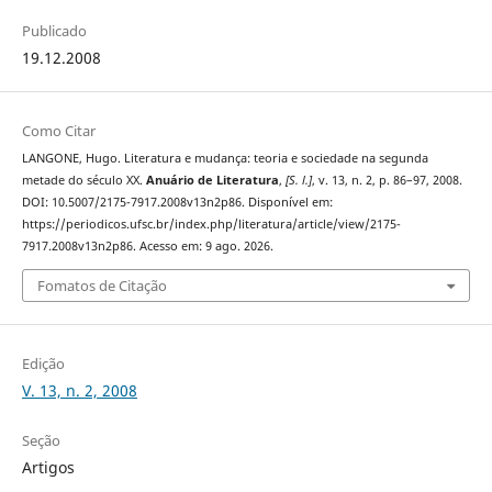
Publicado
19.12.2008
Como Citar
LANGONE, Hugo. Literatura e mudança: teoria e sociedade na segunda
metade do século XX.
Anuário de Literatura
,
[S. l.]
, v. 13, n. 2, p. 86–97, 2008.
DOI: 10.5007/2175-7917.2008v13n2p86. Disponível em:
https://periodicos.ufsc.br/index.php/literatura/article/view/2175-
7917.2008v13n2p86. Acesso em: 9 ago. 2026.
Fomatos de Citação
Edição
V. 13, n. 2, 2008
Seção
Artigos