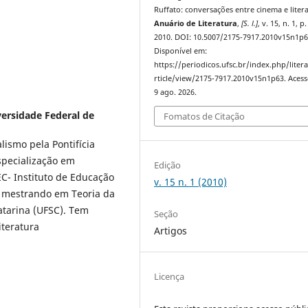
Ruffato: conversações entre cinema e litera
Anuário de Literatura
,
[S. l.]
, v. 15, n. 1, p
2010. DOI: 10.5007/2175-7917.2010v15n1p6
Disponível em:
https://periodicos.ufsc.br/index.php/liter
rticle/view/2175-7917.2010v15n1p63. Aces
9 ago. 2026.
ersidade Federal de
Fomatos de Citação
ismo pela Pontifícia
specialização em
Edição
C- Instituto de Educação
v. 15 n. 1 (2010)
é mestrando em Teoria da
atarina (UFSC). Tem
Seção
iteratura
Artigos
Licença