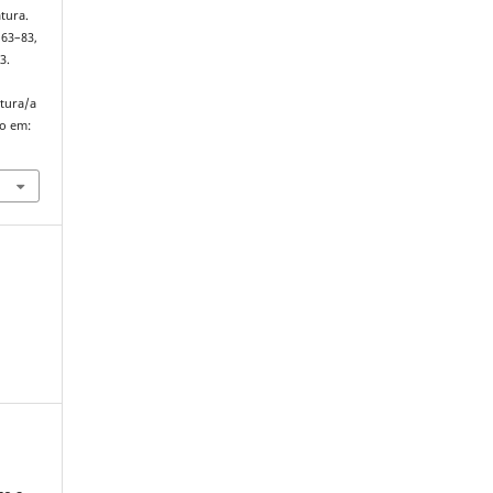
tura.
. 63–83,
3.
atura/a
so em: