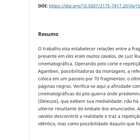
DOI:
https://doi.org/10.5007/2175-7917.2010v1
Resumo
O trabalho visa estabelecer relações entre a fr
presente em
eles eram muitos cavalos
, de Luiz R
cinematográfica. Operando pelo corte e repetiç
Agamben, possibilitadoras da montagem, a refer
coloca em um passeio por 70 fragmentos: o últ
páginas negras. Verifica-se aqui a afinidade c
cinematográficas do pós-guerra onde predomi
(Deleuze), que exibem sua medialidade: não há
ulterior resultante do embate dos enunciados. 
cavalos
desconstrói a realidade e traz a repetiç
idêntico, mas como possibilidade daquilo que fo