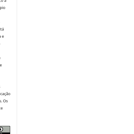
co a
pio
o
stá
a e
a
e
e
s
icação
s. Os
te