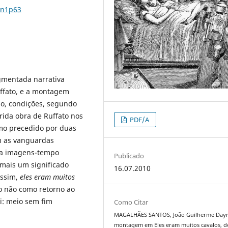
5n1p63
agmentada narrativa
uffato, e a montagem
ão, condições, segundo
ida obra de Ruffato nos
PDF/A
imo precedido por duas
om as vanguardas
na imagens-tempo
Publicado
 mais um significado
16.07.2010
Assim,
eles eram muitos
ão não como retorno ao
i: meio sem fim
Como Citar
MAGALHÃES SANTOS, João Guilherme Dayre
montagem em Eles eram muitos cavalos, d