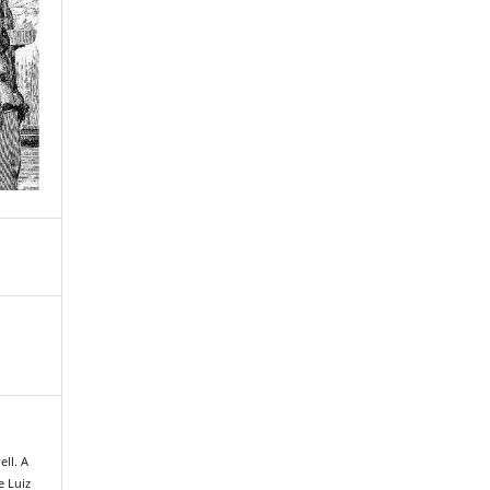
ll. A
e Luiz