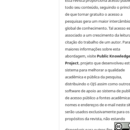
Esta revista proporciona acesso públi
todo seu conteúdo, seguindo o princí
de que tornar gratuito o acesso a
pesquisas gera um maior intercâmbi
global de conhecimento. Tal acesso e
associado a um crescimento da leitur
citação do trabalho de um autor. Par
maiores informações sobre esta
abordagem, visite
Public Knowledg
Project
, projeto que desenvolveu est
sistema para melhorar a qualidade
acadêmica e pública da pesquisa,
distribuindo o OJS assim como outro
software de apoio ao sistema de publ
de acesso público a fontes acadêmica
nomes e endereços de e-mail neste si
serão usados exclusivamente para os
propósitos da revista, não estando
disponíveis para outros fins.