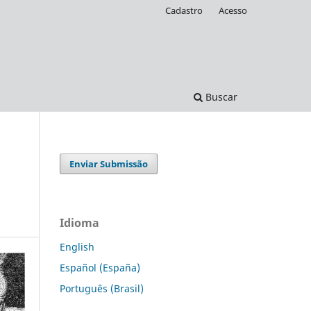
Cadastro
Acesso
Buscar
Enviar Submissão
Idioma
English
Español (España)
Português (Brasil)