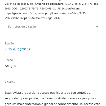
Violência, de João Melo.
Anuário de Literatura
,
[S. l.]
, v. 15, n. 2, p. 175–183,
2010. DOI: 10.5007/2175-7917.2010v15n2p175. Disponível em:
https://periodicos.ufsc.br/index.php/literatura/article/view/2175-
7917.2010v15n2p175. Acesso em: 7 ago. 2026.
Fomatos de Citação
Edição
v. 15 n. 2 (2010)
Seção
Artigos
Licença
Esta revista proporciona acesso público a todo seu conteúdo,
seguindo o princípio de que tornar gratuito o acesso a pesquisas
gera um maior intercâmbio global de conhecimento. Tal acesso está