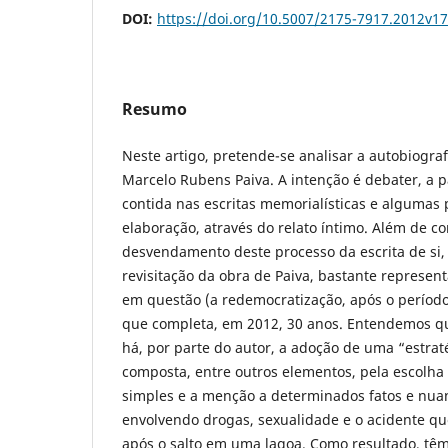
DOI:
https://doi.org/10.5007/2175-7917.2012v1
Resumo
Neste artigo, pretende-se analisar a autobiogra
Marcelo Rubens Paiva. A intenção é debater, a p
contida nas escritas memorialísticas e algumas 
elaboração, através do relato íntimo. Além de co
desvendamento deste processo da escrita de s
revisitação da obra de Paiva, bastante represent
em questão (a redemocratização, após o período d
que completa, em 2012, 30 anos. Entendemos qu
há, por parte do autor, a adoção de uma “estrat
composta, entre outros elementos, pela escolh
simples e a menção a determinados fatos e nuan
envolvendo drogas, sexualidade e o acidente qu
após o salto em uma lagoa. Como resultado, têm-