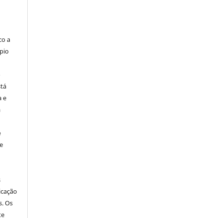
co a
pio
o
stá
a e
a
e
e
s
icação
s. Os
te