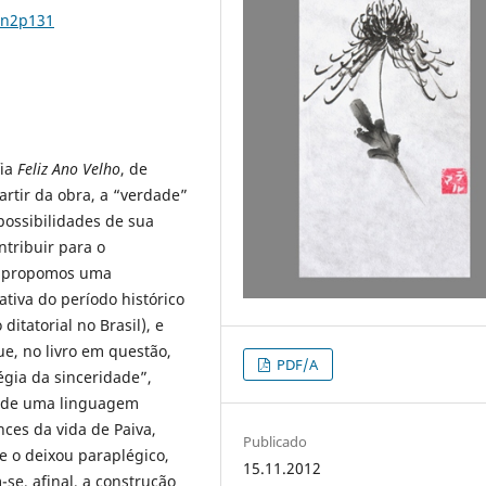
7n2p131
fia
Feliz Ano Velho
, de
artir da obra, a “verdade”
possibilidades de sua
ntribuir para o
i, propomos uma
ativa do período histórico
itatorial no Brasil), e
e, no livro em questão,
PDF/A
égia da sinceridade”,
a de uma linguagem
ces da vida de Paiva,
Publicado
e o deixou paraplégico,
15.11.2012
se, afinal, a construção