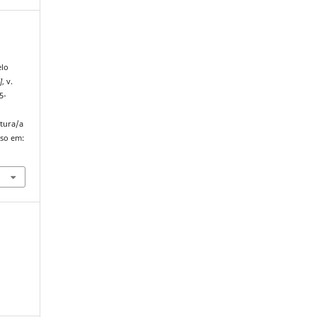
elo
]
, v.
5-
atura/a
sso em: