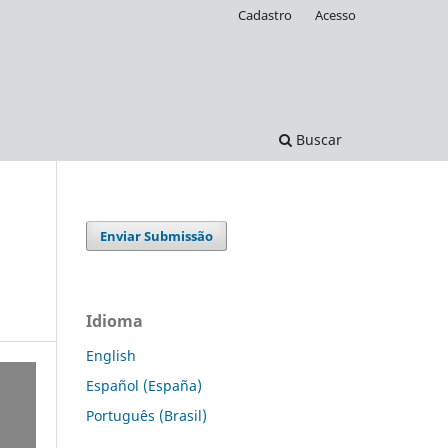
Cadastro
Acesso
Buscar
Enviar Submissão
Idioma
English
Español (España)
Português (Brasil)