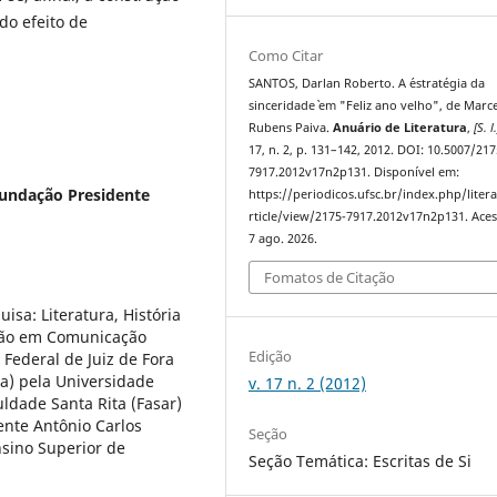
do efeito de
Como Citar
SANTOS, Darlan Roberto. A ´estratégia da
sinceridade` em "Feliz ano velho", de Marc
Rubens Paiva.
Anuário de Literatura
,
[S. l.
17, n. 2, p. 131–142, 2012. DOI: 10.5007/217
7917.2012v17n2p131. Disponível em:
Fundação Presidente
https://periodicos.ufsc.br/index.php/liter
rticle/view/2175-7917.2012v17n2p131. Ace
7 ago. 2026.
Fomatos de Citação
sa: Literatura, História
ção em Comunicação
Edição
 Federal de Juiz de Fora
ra) pela Universidade
v. 17 n. 2 (2012)
uldade Santa Rita (Fasar)
ente Antônio Carlos
Seção
nsino Superior de
Seção Temática: Escritas de Si