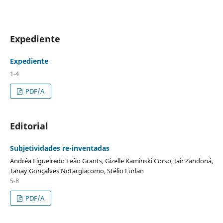
Expediente
Expediente
1-4
PDF/A
Editorial
Subjetividades re-inventadas
Andréa Figueiredo Leão Grants, Gizelle Kaminski Corso, Jair Zandoná,
Tanay Gonçalves Notargiacomo, Stélio Furlan
5-8
PDF/A