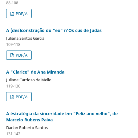
88-108
PDF/A
A (des)construção do "eu" n'Os cus de Judas
Juliana Santos Garcia
109-118
PDF/A
A "Clarice" de Ana Miranda
Juliane Cardozo de Mello
119-130
PDF/A
A ´estratégia da sinceridade` em "Feliz ano velho", de
Marcelo Rubens Paiva
Darlan Roberto Santos
131-142