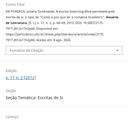
Como Citar
DA FONSECA, Juliana Tomkowski. A escrita historiográfica permeada pela
escrita de si: o caso de "Como e por que ler o romance brasileiro".
Anuário
de Literatura
,
[S. l.]
, v. 17, n. 2, p. 60–69, 2012. DOI: 10.5007/2175-
7917.2012v17n2p60. Disponível em:
https://periodicos.ufsc.br/index.php/literatura/article/view/2175-
7917.2012v17n2p60. Acesso em: 8 ago. 2026.
Fomatos de Citação
Edição
v. 17 n. 2 (2012)
Seção
Seção Temática: Escritas de Si
Licença