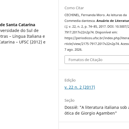
Como Citar
CECHINEL, Fernanda Moro. As leituras da
Commedia dantesca.
Anuário de Literatu
 de Santa Catarina
l.]
, v. 22, n. 2, p. 74–85, 2017. DOI: 10.5007/
iversidade do Sul de
7917.2017v22n2p74. Disponível em:
ras – Língua Italiana e
https://periodicos.ufsc.br/index.php/liter
Catarina – UFSC (2012) e
rticle/view/2175-7917.2017v22n2p74. Aces
7 ago. 2026.
Fomatos de Citação
Edição
v. 22 n. 2 (2017)
Seção
Dossiê: "A literatura italiana sob 
ótica de Giorgio Agamben"