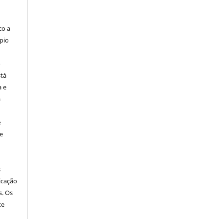
co a
pio
o
stá
a e
a
e
e
s
icação
s. Os
te