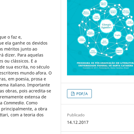
ue o faz e,
ue ela ganhe os devidos
os méritos junto ao
á dizer. Para aquelas
 ou clássicos. E a
e sua escrita, no século
 escritores mundo afora. O
as, em poesia, prosa e
ema italiano. Importante
s obras, pois acredita-se
PDF/A
extremamente extensa de
 a
Commedia
. Como
á, principalmente, a obra
ttari, com a teoria dos
Publicado
14.12.2017