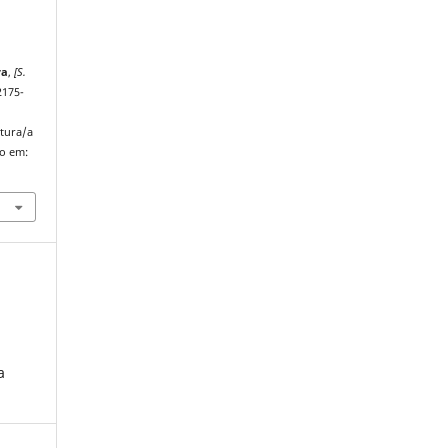
ra
,
[S.
2175-
atura/a
so em:
a