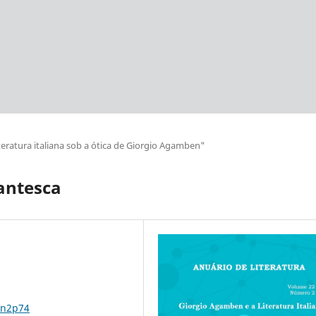
iteratura italiana sob a ótica de Giorgio Agamben"
antesca
2n2p74