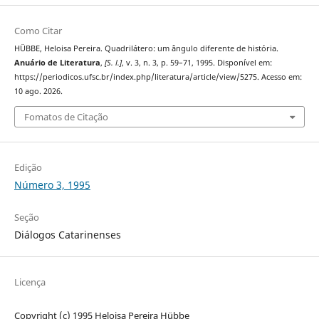
Como Citar
HÜBBE, Heloisa Pereira. Quadrilátero: um ângulo diferente de história.
Anuário de Literatura
,
[S. l.]
, v. 3, n. 3, p. 59–71, 1995. Disponível em:
https://periodicos.ufsc.br/index.php/literatura/article/view/5275. Acesso em:
10 ago. 2026.
Fomatos de Citação
Edição
Número 3, 1995
Seção
Diálogos Catarinenses
Licença
Copyright (c) 1995 Heloisa Pereira Hübbe