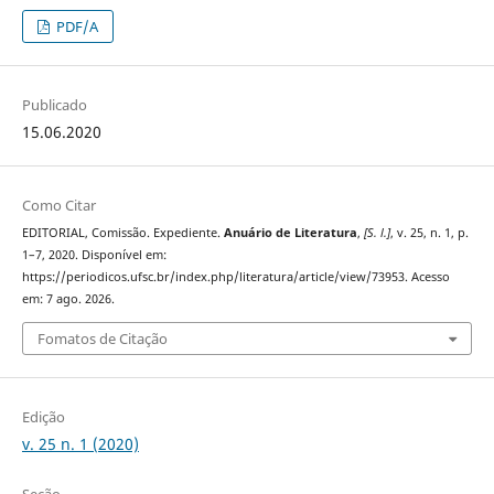
PDF/A
Publicado
15.06.2020
Como Citar
EDITORIAL, Comissão. Expediente.
Anuário de Literatura
,
[S. l.]
, v. 25, n. 1, p.
1–7, 2020. Disponível em:
https://periodicos.ufsc.br/index.php/literatura/article/view/73953. Acesso
em: 7 ago. 2026.
Fomatos de Citação
Edição
v. 25 n. 1 (2020)
Seção