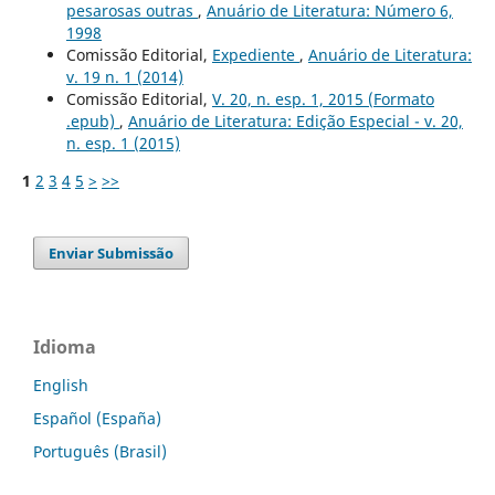
pesarosas outras
,
Anuário de Literatura: Número 6,
1998
Comissão Editorial,
Expediente
,
Anuário de Literatura:
v. 19 n. 1 (2014)
Comissão Editorial,
V. 20, n. esp. 1, 2015 (Formato
.epub)
,
Anuário de Literatura: Edição Especial - v. 20,
n. esp. 1 (2015)
1
2
3
4
5
>
>>
Enviar Submissão
Idioma
English
Español (España)
Português (Brasil)