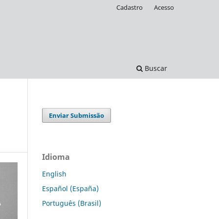
Cadastro
Acesso
Buscar
Enviar Submissão
Idioma
English
Español (España)
Português (Brasil)