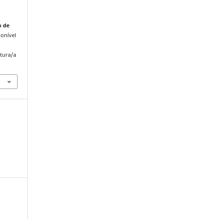
o de
ponível
atura/a