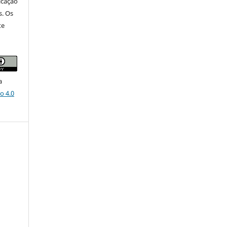
icação
s. Os
te
a
o 4.0