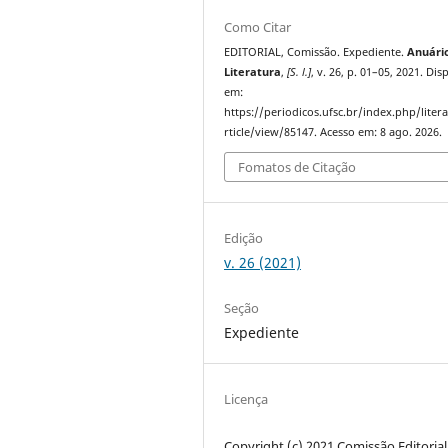
Como Citar
EDITORIAL, Comissão. Expediente.
Anuári
Literatura
,
[S. l.]
, v. 26, p. 01–05, 2021. Dis
em:
https://periodicos.ufsc.br/index.php/liter
rticle/view/85147. Acesso em: 8 ago. 2026.
Fomatos de Citação
Edição
v. 26 (2021)
Seção
Expediente
Licença
Copyright (c) 2021 Comissão Editorial