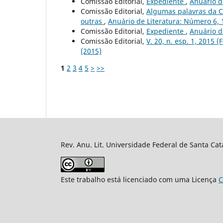
Comissão Editorial,
Expediente
,
Anuário d
Comissão Editorial,
Algumas palavras da C
outras
,
Anuário de Literatura: Número 6, 
Comissão Editorial,
Expediente
,
Anuário de
Comissão Editorial,
V. 20, n. esp. 1, 2015 
(2015)
1
2
3
4
5
>
>>
Rev. Anu. Lit. Universidade Federal de Santa Cat
Este trabalho está licenciado com uma Licença
C