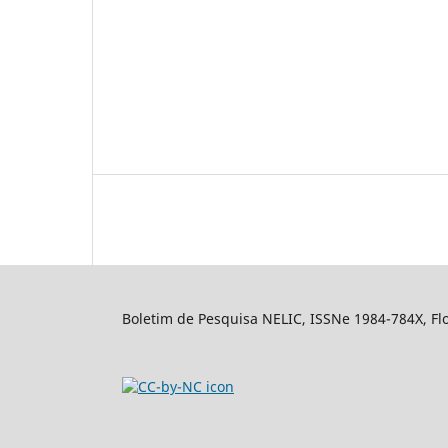
Boletim de Pesquisa NELIC, ISSNe 1984-784X, Flor