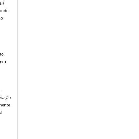
al)
 pode
mo
ão,
 em
s
riação
amente
al