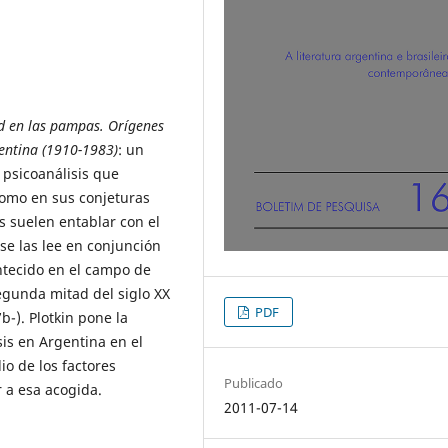
d en las pampas. Orígenes
gentina (1910-1983)
: un
 psicoanálisis que
como en sus conjeturas
os suelen entablar con el
se las lee en conjunción
ntecido en el campo de
segunda mitad del siglo XX
PDF
b-). Plotkin pone la
sis en Argentina en el
io de los factores
Publicado
r a esa acogida.
2011-07-14