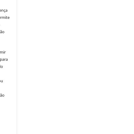
cença
ermite
m
ção
umir
 para
do
ou
ção
u