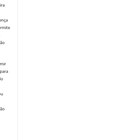
ira
cença
ermite
m
ção
umir
 para
do
ou
ção
u