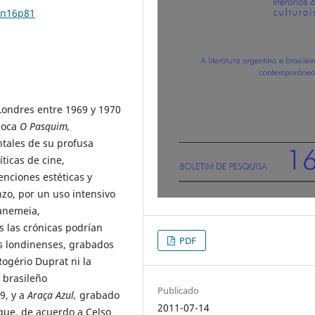
1n16p81
Londres entre 1969 y 1970
rioca
O Pasquim,
ntales de su profusa
ticas de cine,
enciones estéticas y
nzo, por un uso intensivo
panemeia,
s las crónicas podrían
PDF
os londinenses, grabados
Rogério Duprat ni la
 brasileño
Publicado
9, y a
Araça Azul,
grabado
2011-07-14
 que, de acuerdo a Celso