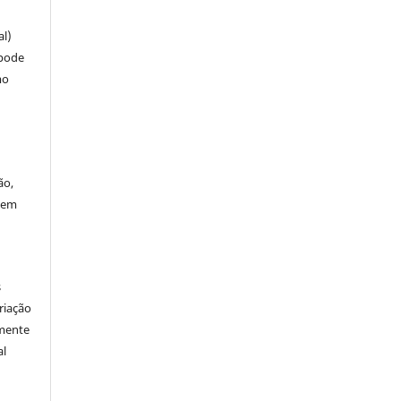
al)
 pode
mo
ão,
 em
s
riação
amente
al