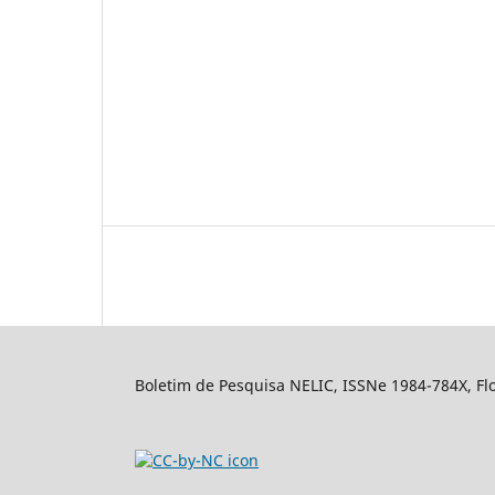
Boletim de Pesquisa NELIC, ISSNe 1984-784X, Flor