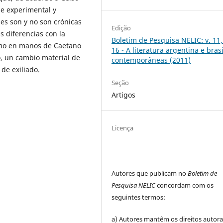
se experimental y
ses son y no son crónicas
Edição
s diferencias con la
Boletim de Pesquisa NELIC: v. 11,
smo en manos de Caetano
16 - A literatura argentina e brasi
o, un cambio material de
contemporâneas (2011)
 de exiliado.
Seção
Artigos
Licença
Autores que publicam no
Boletim de
Pesquisa NELIC
concordam com os
seguintes termos:
a) Autores mantêm os direitos autora