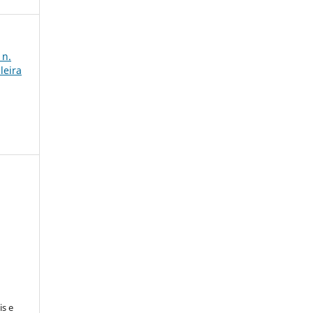
 n.
leira
is e