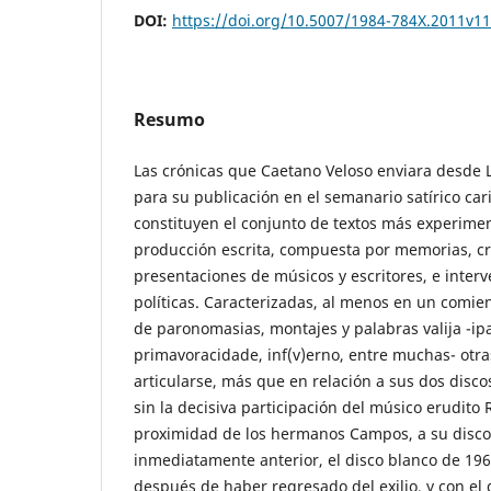
DOI:
https://doi.org/10.5007/1984-784X.2011v1
Resumo
Las crónicas que Caetano Veloso enviara desde 
para su publicación en el semanario satírico ca
constituyen el conjunto de textos más experime
producción escrita, compuesta por memorias, crí
presentaciones de músicos y escritores, e interv
políticas. Caracterizadas, al menos en un comie
de paronomasias, montajes y palabras valija -i
primavoracidade, inf(v)erno, entre muchas- otra
articularse, más que en relación a sus dos disc
sin la decisiva participación del músico erudito 
proximidad de los hermanos Campos, a su disco
inmediatamente anterior, el disco blanco de 196
después de haber regresado del exilio, y con el