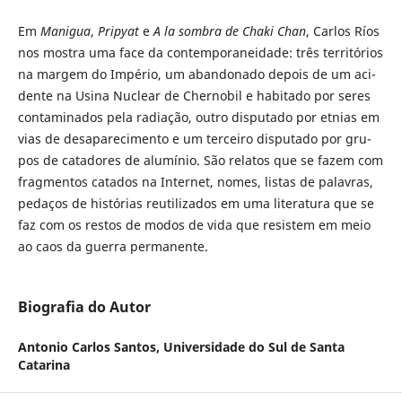
Em
Manigua
,
Pripyat
e
A la sombra de Chaki Chan
, Carlos Ríos
nos mostra uma face da con­temporaneidade: três territó­rios
na mar­gem do Império, um aban­do­nado depois de um aci­
dente na Usina Nuclear de Chernobil e habitado por seres
con­tami­nados pela radia­ção, outro dispu­tado por etnias em
vias de desapareci­mento e um terceiro disputado por gru­
pos de catadores de alumínio. São relatos que se fazem com
fragmentos catados na Internet, nomes, listas de palavras,
peda­ços de histórias reutilizados em uma literatura que se
faz com os restos de modos de vida que resis­tem em meio
ao caos da guerra permanente.
Biografia do Autor
Antonio Carlos Santos,
Universidade do Sul de Santa
Catarina