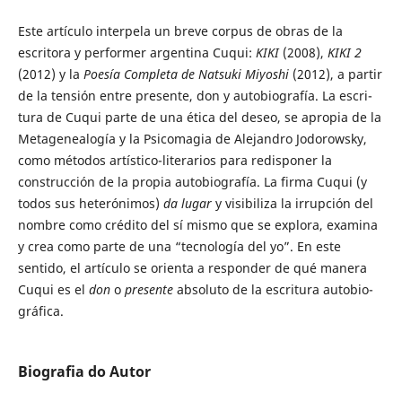
Este artículo interpela un breve corpus de obras de la
escritora y perfor­mer argen­tina Cuqui:
KIKI
(2008),
KIKI 2
(2012) y la
Poe­sía Completa de Natsuki Miyoshi
(2012), a partir
de la tensión entre presente, don y autobio­grafía. La escri­
tura de Cuqui parte de una ética del de­seo, se apropia de la
Metagenealogía y la Psicomagia de Alejan­dro Jodorowsky,
como méto­dos artístico-literarios para redis­po­ner la
construc­ción de la propia autobio­grafía. La firma Cuqui (y
todos sus heteró­nimos)
da lugar
y visibiliza la irrupción del
nombre como crédito del sí mismo que se explora, exa­mina
y crea como parte de una “tecnología del yo”. En este
sentido, el ar­tículo se orienta a responder de qué manera
Cuqui es el
don
o
presente
absoluto de la escri­tura autobio­
gráfica.
Biografia do Autor