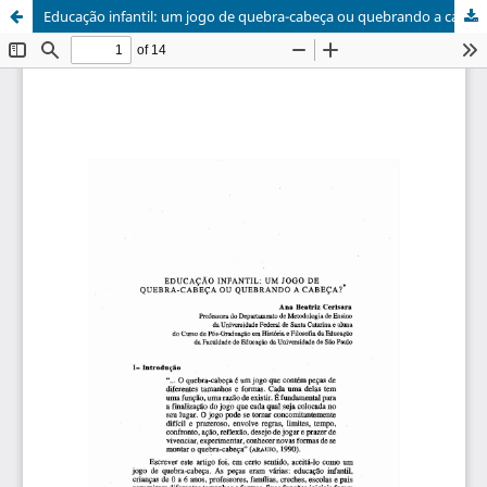
Educação infantil: um jogo de quebra-cabeça ou quebrando a cabeça?