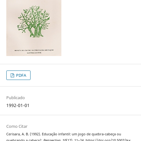
PDFA
Publicado
1992-01-01
Como Citar
Cerisara, A. B. (1992). Educação infantil: um jogo de quebra-cabeça ou
quebrando a cabeça?.
Perspectiva
,
10
(17), 11–24. https://doi.org/10.5007/%x