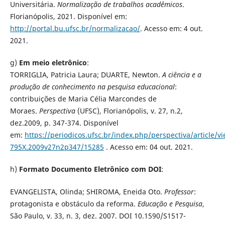
Universitária.
Normalização de trabalhos acadêmicos
.
Florianópolis, 2021. Disponível em:
http://portal.bu.ufsc.br/normalizacao/
. Acesso em: 4 out.
2021
.
g)
Em meio eletrônico
:
TORRIGLIA, Patricia Laura; DUARTE, Newton.
A ciência e a
produção de conhecimento na pesquisa educacional
:
contribuições de Maria Célia Marcondes de
Moraes.
Perspectiva
(UFSC), Florianópolis, v. 27, n.2,
dez.2009, p. 347-374. Disponível
em:
https://periodicos.ufsc.br/index.php/perspectiva/article/v
795X.2009v27n2p347/15285
. Acesso em: 04 out. 2021.
h)
Formato Documento Eletrônico com DOI
:
EVANGELISTA, Olinda; SHIROMA, Eneida Oto.
Professor
:
protagonista e obstáculo da reforma.
Educação e Pesquisa
,
São Paulo, v. 33, n. 3, dez. 2007. DOI 10.1590/S1517-