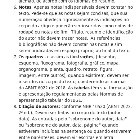
alemão, de acordo com os idiomas do resumo.
Notas
. Apenas notas indispensáveis devem constar no
texto. Pede-se que as notas sejam concisas, que sua
numeração obedeça rigorosamente as indicações no
corpo do artigo e poderão ser inseridas como notas de
rodapé ou notas de fim. Título, resumo e identificação
do autor não devem trazer notas. As referências
bibliográficas não devem constar nas notas e sim
serem indicadas em espaço próprio, ao final do texto.
Os
quadros
- e assim as
ilustrações
,
(desenho,
esquema, fluxograma, fotografia, gráfico, mapa,
organograma, planta, quadro, retrato, figura,
imagem, entre outros), quando existirem, devem ser
inseridos no corpo do texto, obedecendo as normas
da ABNT 6022 de 2018. As
tabelas
têm sua formatação
e apresentação regulamentadas pelas Normas de
apresentação tabular do IBGE.
Citação de autores:
conforme NBR 10520 (ABNT 2023,
2ª ed.). Devem ser feitas no corpo do texto (autor-
data). As entradas pelo "sobrenome do autor, data"
ou "sobrenome do autor, data, página" quando
estiverem incluídas na sentença ou quando estiverem
entre parênteses, devem vir escritas em letra