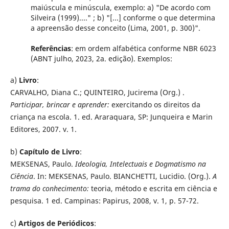
maiúscula e minúscula, exemplo: a) "De acordo com
Silveira (1999)...." ; b) "[...] conforme o que determina
a apreensão desse conceito (Lima, 2001, p. 300)".
Referências
: em ordem alfabética conforme NBR 6023
(ABNT julho, 2023, 2a. edição). Exemplos:
a)
Livro
:
CARVALHO, Diana C.; QUINTEIRO, Jucirema (Org.) .
Participar, brincar e aprender:
exercitando os direitos da
criança na escola. 1. ed. Araraquara, SP: Junqueira e Marin
Editores, 2007. v. 1.
b)
Capítulo de Livro
:
MEKSENAS, Paulo.
Ideologia, Intelectuais e Dogmatismo na
Ciência
. In: MEKSENAS, Paulo. BIANCHETTI, Lucidio. (Org.).
A
trama do conhecimento:
teoria, método e escrita em ciência e
pesquisa. 1 ed. Campinas: Papirus, 2008, v. 1, p. 57-72.
c)
Artigos de Periódicos
: