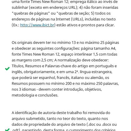
uma fonte Times New Roman 12; emprega itálico ao invés de
sublinhar (exceto em endereços URL); 4) não foram inseridas
"quebras de páginas" ou "quebras de seção; 5) todos os
endereços de páginas na Internet (URLs), incluídas no texto
(Ex.:
http://www.ibict.br
) estão ativos e prontos para clicar.
Os originais devem ter no mínimo 13 e no máximo 25 páginas
e obedecer as seguintes configurações: página tamanho A4,
fonte Times New Roman 12, espaço interlinear 1,5 com todas
as margens com 2,5 cm; A normalização deve obedecer:
Títulos, Resumos e Palavras-chave do artigo em português e
inglês, obrigatoriamente, e em uma 2ª. língua estrangeira,
que poderá ser espanhol, francês, italiano ou alemão, os
Resumos possuem no mínimo 200 e no máximo 250 palavras,
nos 3 idiomas - devem conter introdução, objetivos,
metodologia e conclusões.
A identificação de autoria deste trabalho foi removida do
arquivo submetido, tanto no teor do texto, quanto nos
dados de propriedade do arquivo de texto (.doc ou .docx ou
.odt), garantindo, desta forma, o cumprimento dos critérios