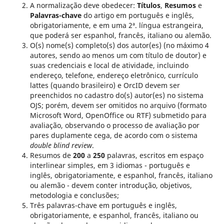
A normalização deve obedecer:
Títulos
,
Resumos
e
Palavras-chave
do artigo em português e inglês,
obrigatoriamente, e em uma 2ª. língua estrangeira,
que poderá ser espanhol, francês, italiano ou alemão.
O(s) nome(s) completo(s) dos autor(es) (no máximo 4
autores, sendo ao menos um com título de doutor) e
suas credenciais e local de atividade, incluindo
endereço, telefone, endereço eletrônico, currículo
lattes (quando brasileiro) e OrcID devem ser
preenchidos no cadastro do(s) autor(es) no sistema
OJS; porém, devem ser omitidos no arquivo (formato
Microsoft Word, OpenOffice ou RTF) submetido para
avaliação, observando o processo de avaliação por
pares duplamente cega, de acordo com o sistema
double blind review
.
Resumos de
200
a
250
palavras, escritos em espaço
interlinear simples, em 3 idiomas - português e
inglês, obrigatoriamente, e espanhol, francês, italiano
ou alemão - devem conter introdução, objetivos,
metodologia e conclusões;
Três palavras-chave em português e inglês,
obrigatoriamente, e espanhol, francês, italiano ou