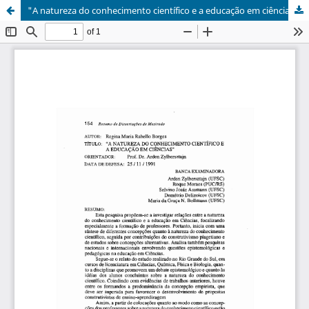
"A natureza do conhecimento científico e a educação em ciências"