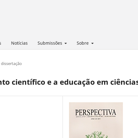
s
Notícias
Submissões
Sobre
dissertação
o científico e a educação em ciência