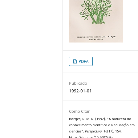
PDFA
Publicado
1992-01-01
Como Citar
Borges, R. M. R. (1992). "A natureza do
conhecimento científico e a educação em
ciências".
Perspectiva
,
10
(17), 154.
https://doi.org/10.5007/%x