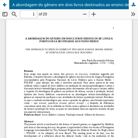
A abordagem do gênero em dois livros destinados ao ensino de língua portuguesa no Ensino Médio