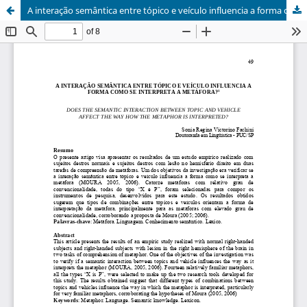
A interação semântica entre tópico e veículo influencia a forma como se interpreta a metáfora?