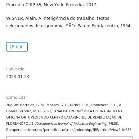
Procedia CIRP 65, New York: Procedia, 2017.
WISNER, Alain. A inteligÃªncia do trabalho: textos
selecionados de ergonomia. SÃ£o Paulo: Fundacentro, 1994.
PDF
Publicado
2023-01-23
Como Citar
Zugliani Bortolan, G. M., Moraes, G. G., Nickel, E. M., Domenech, S. C., &
Gomes Ferreira, M. G. (2023). ANÁLISE ERGONÔMICA DO TRABALHO NA
OFICINA ORTOPÉDICA DO CENTRO CATARINENSE DE REABILITAÇÃO DE
FLORIANÓPOLIS.
Iberoamerican Journal of Industrial Engineering
,
14
(28).
Recuperado de https://periodicos.ufsc.br/index.php/IJIE/article/view/104353