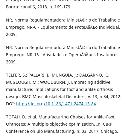
Bauru: canal 6, 2018. p. 169-179.
NR. Norma Regulamentadora MinistÃ©rio do Trabalho e
Emprego. NR-6 - Equipamento de ProteÃ§Ã£o Individual,
2009.
NR. Norma Regulamentadora MinistÃ©rio do Trabalho e
Emprego. NR-15 - Atividades e OperaÃ§Ãµes Insalubres.
2009.
TELFER, S.; PALLARI, J.; MUNGUIA, J.; DALGARNO, K.;
MCGEOUGH, M.; WOODBURN, J. Embracing additive
manufacture: implications for foot and ankle orthosis
design. BMC Musculoskeletal Disorders, v. 13, n.84, 2012.
DOI:
http://doi.org/10.1186/1471-2474-13-84
.
TOTAH, D. et al. Manufacturing Choises for Ankle-Foot
Ohthoses: A multiple-objective optimization. In: CIRP
Conference on Bio Manufacturing, n. 03, 2017, Chicago.