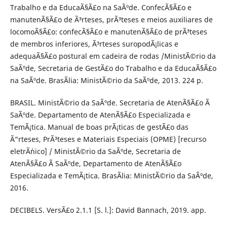
Trabalho e da EducaÃ§Ã£o na SaÃºde. ConfecÃ§Ã£o e
manutenÃ§Ã£o de Ã³rteses, prÃ³teses e meios auxiliares de
locomoÃ§Ã£o: confecÃ§Ã£o e manutenÃ§Ã£o de prÃ³teses
de membros inferiores, Ã³rteses suropodÃ¡licas e
adequaÃ§Ã£o postural em cadeira de rodas /MinistÃ©rio da
SaÃºde, Secretaria de GestÃ£o do Trabalho e da EducaÃ§Ã£o
na SaÃºde. BrasÃ­lia: MinistÃ©rio da SaÃºde, 2013. 224 p.
BRASIL. MinistÃ©rio da SaÃºde. Secretaria de AtenÃ§Ã£o Ã
SaÃºde. Departamento de AtenÃ§Ã£o Especializada e
TemÃ¡tica. Manual de boas prÃ¡ticas de gestÃ£o das
Ã“rteses, PrÃ³teses e Materiais Especiais (OPME) [recurso
eletrÃ´nico] / MinistÃ©rio da SaÃºde, Secretaria de
AtenÃ§Ã£o Ã SaÃºde, Departamento de AtenÃ§Ã£o
Especializada e TemÃ¡tica. BrasÃ­lia: MinistÃ©rio da SaÃºde,
2016.
DECIBELS. VersÃ£o 2.1.1 [S. l.]: David Bannach, 2019. app.