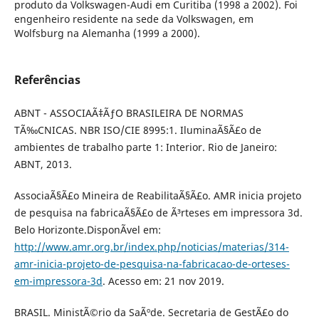
produto da Volkswagen-Audi em Curitiba (1998 a 2002). Foi
engenheiro residente na sede da Volkswagen, em
Wolfsburg na Alemanha (1999 a 2000).
Referências
ABNT - ASSOCIAÃ‡ÃƒO BRASILEIRA DE NORMAS
TÃ‰CNICAS. NBR ISO/CIE 8995:1. IluminaÃ§Ã£o de
ambientes de trabalho parte 1: Interior. Rio de Janeiro:
ABNT, 2013.
AssociaÃ§Ã£o Mineira de ReabilitaÃ§Ã£o. AMR inicia projeto
de pesquisa na fabricaÃ§Ã£o de Ã³rteses em impressora 3d.
Belo Horizonte.DisponÃ­vel em:
http://www.amr.org.br/index.php/noticias/materias/314-
amr-inicia-projeto-de-pesquisa-na-fabricacao-de-orteses-
em-impressora-3d
. Acesso em: 21 nov 2019.
BRASIL. MinistÃ©rio da SaÃºde. Secretaria de GestÃ£o do