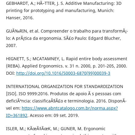
GEBHARDT, A.; HÃ–TTER, J. S. Additive Manufacturing: 3D
printing for prototyping and manufacturing, Munich:
Hanser, 2016.
GUÃ‰RIN, et al. Compreender o trabalho para transformÃ¡-
lo: A prÃ¡tica da ergonomia. SÃ£o Paulo: Edgard Blucher,
2007.
HIGNETT, S.; MCATAMNEY, L. Rapid entire body assessment
(REBA). Applied Ergonomics. v. 31 n. 2000, p. 201-205, 2000.
DOI:
http://doi.org/10.1016/S0003-6870(99)00039-3
INTERNATIONAL ORGANIZATION FOR STANDARDIZATION
[ISO]. ISO 9999:2016. Produtos de apoio Ã s pessoas com
deficiÃªncia: classificaÃ§Ã£o e terminologia. 2016. DisponÃ­
vel em:
https://www.abntcatalogo.com.br/norma.aspx?
ID=361892
. Acesso em: 09 set. 2019.
ISLER, M.; KÃœÃ‡ÃœK, M.; GUNER, M. Ergonomic