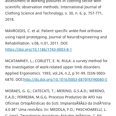
assessment of working postures in clothing sector with
scientific observation methods. International Journal of
Clothing Science and Technology, v. 30, n. 6, p. 757-771,
2018.
MAVROIDIS, C. et al. Patient specific ankle-foot orthoses
using rapid prototyping. Journal of NeuroEngineering and
Rehabilitation. v.08, n.01, 2011. DOI:
https://doi.org/10.1186/1743-0003-8-1
MCATAMNEY, L.; CORLETT, E. N. RULA: a survey method for
the investigation of work-related upper limb disorders.
Applied Ergonomics. 1993, vol.24, n.2, p 91-99. ISSN 0003-
6870. DOI:
http://dx.doi.org/10.1016/0003-6870(93)90080-S
MORAES, G. G.; CATECATI, T.; MERINO, G.S.A.D.; MERINO,
E.A.D.; FERREIRA, M.G.G. Processo Produtivo de AFO nas
Oficinas OrtopÃ©dicas do SUS: ImplantaÃ§Ã£o da IndÃºstria
4.0 â€“ Uma revisÃ£o. In: MEDOLA, F.O.; PASCHOARELLI, L.
C. (org). Tecnologias Assistivas: Estudos teÃ³ricos. 1. Ed.