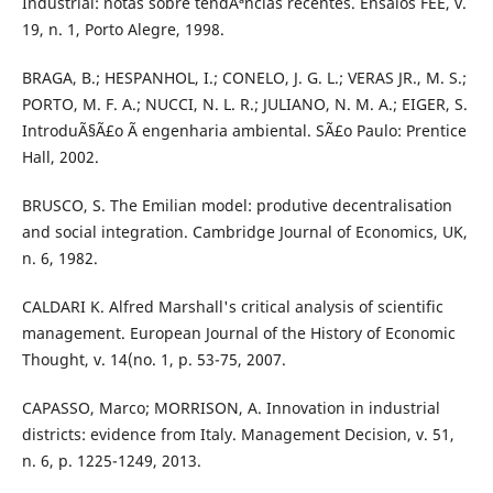
Industrial: notas sobre tendÃªncias recentes. Ensaios FEE, v.
19, n. 1, Porto Alegre, 1998.
BRAGA, B.; HESPANHOL, I.; CONELO, J. G. L.; VERAS JR., M. S.;
PORTO, M. F. A.; NUCCI, N. L. R.; JULIANO, N. M. A.; EIGER, S.
IntroduÃ§Ã£o Ã engenharia ambiental. SÃ£o Paulo: Prentice
Hall, 2002.
BRUSCO, S. The Emilian model: produtive decentralisation
and social integration. Cambridge Journal of Economics, UK,
n. 6, 1982.
CALDARI K. Alfred Marshall's critical analysis of scientific
management. European Journal of the History of Economic
Thought, v. 14(no. 1, p. 53-75, 2007.
CAPASSO, Marco; MORRISON, A. Innovation in industrial
districts: evidence from Italy. Management Decision, v. 51,
n. 6, p. 1225-1249, 2013.