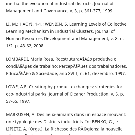
inertia: the evolution of industrial districts. Journal of
Management and Governance, v. 3, p. 361-377, 1999.
LI. M.; HAOYI, 1-1.; WENBIN. S. Learning Levels of Collective
Learning Mechanism in Industrial Clusters. Journal of
Human Resources Development and Management, v. 8. n.
1/2, p. 43-62, 2008.
LOMBARDI, Maria Rosa. ReestruturaÃ§Ã£o produtiva e
condiÃ§Ãµes de trabalho: PercepÃ§Ãµes dos trabalhadores.
EducaÃ§Ã£o & Sociedade, ano XVIII, n. 61, dezembro, 1997.
LOWE, A.E. Creating by-product exchanges: strategies for
eco-industrial parks. Journal of Cleaner Production, v. 5, p.
57-65, 1997.
MARKUSEN, A. Des lieux-aimants dans un espace mouvant:
une typologie des Districts industriels. In: BENKO, G., e
LIPIETZ, A. (Orgs.). La Richesse des RÃ©gions: la nouvelle