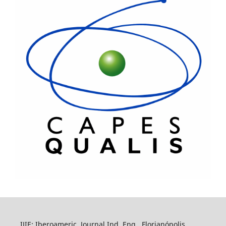
IJIE: Iberoameric. Journal Ind. Eng., Florianópolis,