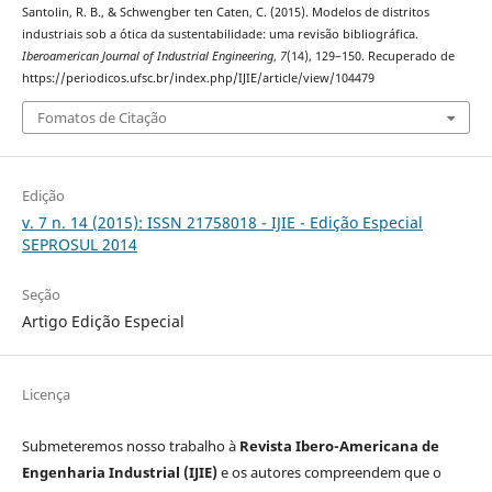
Santolin, R. B., & Schwengber ten Caten, C. (2015). Modelos de distritos
industriais sob a ótica da sustentabilidade: uma revisão bibliográfica.
Iberoamerican Journal of Industrial Engineering
,
7
(14), 129–150. Recuperado de
https://periodicos.ufsc.br/index.php/IJIE/article/view/104479
Fomatos de Citação
Edição
v. 7 n. 14 (2015): ISSN 21758018 - IJIE - Edição Especial
SEPROSUL 2014
Seção
Artigo Edição Especial
Licença
Submeteremos nosso trabalho à
Revista Ibero-Americana de
Engenharia Industrial (IJIE)
e os autores compreendem que o