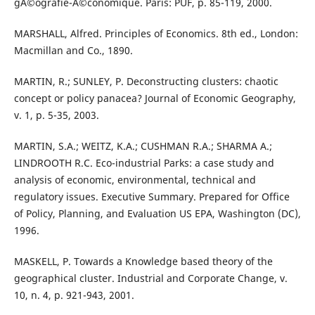
gÃ©ografie-Ã©conomique. Paris: PUF, p. 85-119, 2000.
MARSHALL, Alfred. Principles of Economics. 8th ed., London:
Macmillan and Co., 1890.
MARTIN, R.; SUNLEY, P. Deconstructing clusters: chaotic
concept or policy panacea? Journal of Economic Geography,
v. 1, p. 5-35, 2003.
MARTIN, S.A.; WEITZ, K.A.; CUSHMAN R.A.; SHARMA A.;
LINDROOTH R.C. Eco-industrial Parks: a case study and
analysis of economic, environmental, technical and
regulatory issues. Executive Summary. Prepared for Office
of Policy, Planning, and Evaluation US EPA, Washington (DC),
1996.
MASKELL, P. Towards a Knowledge based theory of the
geographical cluster. Industrial and Corporate Change, v.
10, n. 4, p. 921-943, 2001.