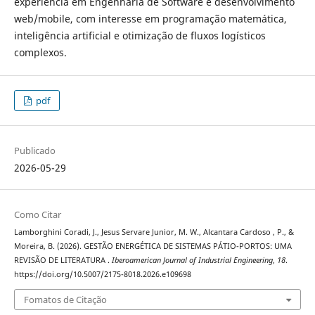
experiência em Engenharia de Software e desenvolvimento
web/mobile, com interesse em programação matemática,
inteligência artificial e otimização de fluxos logísticos
complexos.
pdf
Publicado
2026-05-29
Como Citar
Lamborghini Coradi, J., Jesus Servare Junior, M. W., Alcantara Cardoso , P., &
Moreira, B. (2026). GESTÃO ENERGÉTICA DE SISTEMAS PÁTIO-PORTOS: UMA
REVISÃO DE LITERATURA .
Iberoamerican Journal of Industrial Engineering
,
18
.
https://doi.org/10.5007/2175-8018.2026.e109698
Fomatos de Citação