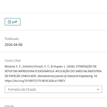
pdf
Publicado
2026-04-06
Como Citar
Mosena, C. F., Voltolinz Dresch, F. T., & Hupalo, L. (2026). OTIMIZAÇÃO DE
SETUP EM IMPRESSORA FLEXOGRÁFICA: APLICAÇÃO DO SMED NA INDÚSTRIA
DE PAPELÃO ONDULADO.
Iberoamerican Journal of Industrial Engineering
,
18
.
https://doi.org/10.5007/2175-8018.2026.e110873
Fomatos de Citação
Edição