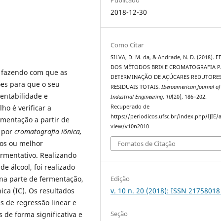
2018-12-30
Como Citar
SILVA, D. M. da, & Andrade, N. D. (2018). E
DOS MÉTODOS BRIX E CROMATOGRAFIA P
 fazendo com que as
DETERMINAÇÃO DE AÇÚCARES REDUTORE
ões para que o seu
RESIDUAIS TOTAIS.
Iberoamerican Journal of
rentabilidade e
Industrial Engineering
,
10
(20), 186–202.
Recuperado de
ho é verificar a
https://periodicos.ufsc.br/index.php/IJIE/a
rmentação a partir de
view/v10n2010
 por
cromatografia iônica
,
os ou melhor
Fomatos de Citação
ermentativo. Realizando
 álcool, foi realizado
na parte de fermentação,
Edição
ica (IC). Os resultados
v. 10 n. 20 (2018): ISSN 21758018 
s de regressão linear e
Seção
 de forma significativa e