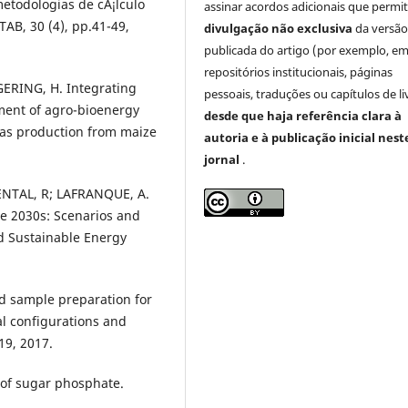
etodologias de cÃ¡lculo
assinar acordos adicionais que perm
AB, 30 (4), pp.41-49,
divulgação não exclusiva
da versã
publicada do artigo (por exemplo, e
repositórios institucionais, páginas
ERING, H. Integrating
pessoais, traduções ou capítulos de li
sment of agro-bioenergy
desde que haja referência clara à
gas production from maize
autoria e à publicação inicial nest
jornal
.
ENTAL, R; LAFRANQUE, A.
the 2030s: Scenarios and
nd Sustainable Energy
 sample preparation for
l configurations and
19, 2017.
of sugar phosphate.