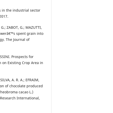
 in the industrial sector
2017.
 G.; ZABOT, G.; MAZUTTI,
ewerâ€™s spent grain into
gy. The Journal of
SINI. Prospects for
 on Existing Crop Area in
SILVA, A. R. A.; EFRAIM,
tion of chocolate produced
(Theobroma cacao L.)
Research International,