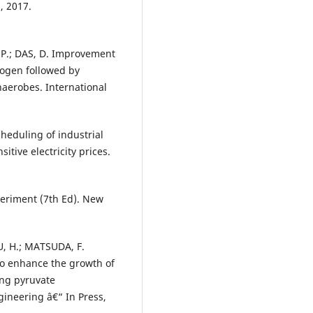
 2017.
 P.; DAS, D. Improvement
rogen followed by
naerobes. International
heduling of industrial
tive electricity prices.
eriment (7th Ed). New
, H.; MATSUDA, F.
to enhance the growth of
ing pyruvate
gineering â€“ In Press,