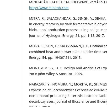
MINITABÂ® STATISTICAL SOFTWARE, versÃ£o 17,
http://www.minitab.com
.
MITRA, R.; BALACHANDAR, G.; SINGH, V.; SINHA,
in energy recovery by dark fermentative biohyd
biobutanol production process using obligate a
Journal of Hydrogen Energy, 21, pp. 1-13, 2017.
MITRA, S.; SUN, L.; GROSSMANN, I. E. Optimal sc
combined heat and power plants under time-sensi
Energy, 54, pp. 194â€“211, 2013.
MONTGOMERY, D. C. Design and Analysis of Exp
York: John Wiley & Sons Inc. 2009.
NARAZAKI, Y.; NOMURA, Y.; MORITA, K.; SHIMIZU
Expression of Saccharomyces cerevisiae cDNAs 
non-ethanol-producing S. cerevisiaestrains lack
decarboxylases. Journal of Bioscience and Bioen