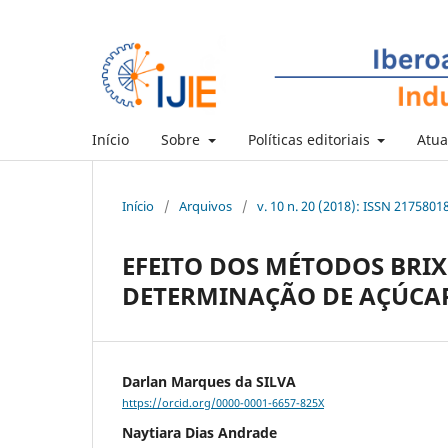
Início
Sobre
Políticas editoriais
Atua
Início
/
Arquivos
/
v. 10 n. 20 (2018): ISSN 21758018 
EFEITO DOS MÉTODOS BRI
DETERMINAÇÃO DE AÇÚCAR
Darlan Marques da SILVA
https://orcid.org/0000-0001-6657-825X
Naytiara Dias Andrade