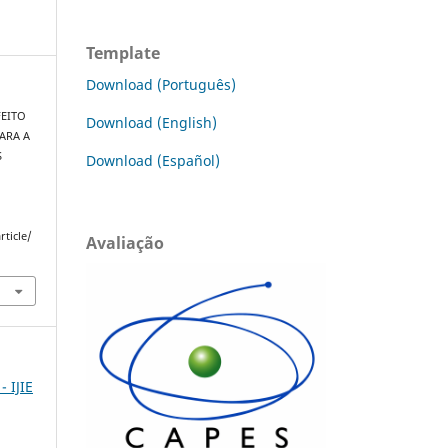
Template
Download (Português)
FEITO
Download (English)
ARA A
S
Download (Español)
rticle/
Avaliação
- IJIE