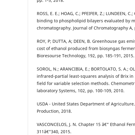
pp. 1-5, 2018.
ROSS, E. E.; HOAG, C.; PFEIFER, Z.; LUNDEEN, C.;
binding to phospholipid bilayers evaluated by mi
chromatography. Journal of Chromatography A, 
ROY, P; DUTTA, A; DEEN, B. Greenhouse gas emi
cost of ethanol produced from biosyngas fermen
Bioresourse Technology, 192, pp. 185-191, 2015.
SOROL, N.; ARANCIBIA, E.; BORTOLATO, S. A.; OLIV
infrared-partial least-squares analysis of Brix in
field for variable selection methods. Chemometri
laboratory Systems, 102, pp. 100-109, 2010.
USDA - United States Department of Agricultur
Production, 2018.
VASCONCELOS, J. N. Chapter 15 â€“ Ethanol Fer
311â€“340, 2015.