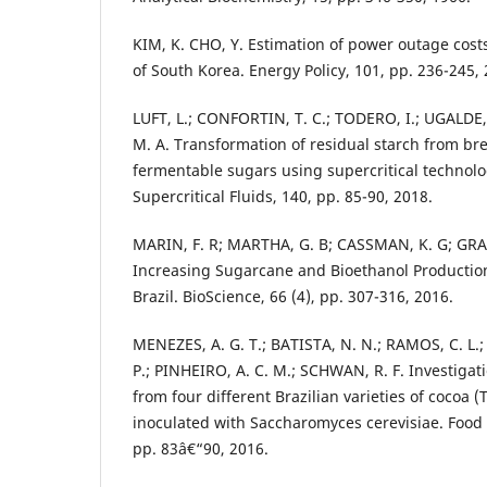
KIM, K. CHO, Y. Estimation of power outage costs
of South Korea. Energy Policy, 101, pp. 236-245, 
LUFT, L.; CONFORTIN, T. C.; TODERO, I.; UGALDE,
M. A. Transformation of residual starch from br
fermentable sugars using supercritical technolo
Supercritical Fluids, 140, pp. 85-90, 2018.
MARIN, F. R; MARTHA, G. B; CASSMAN, K. G; GRAS
Increasing Sugarcane and Bioethanol Production
Brazil. BioScience, 66 (4), pp. 307-316, 2016.
MENEZES, A. G. T.; BATISTA, N. N.; RAMOS, C. L.; 
P.; PINHEIRO, A. C. M.; SCHWAN, R. F. Investiga
from four different Brazilian varieties of cocoa 
inoculated with Saccharomyces cerevisiae. Food 
pp. 83â€“90, 2016.