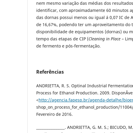
nem mesmo variação das médias dos resultados a
identificar, com aproximadamente 60 minutos a
das dornas possui menos ou igual á 0,07 IC de 
de 16,67%, podendo ter um aproveitamento do
disponibilidade de equipamentos (dornas) ou me
tempo das etapas de CIP (
Cleaning in Place
– Limp
de fermento e pós-fermentação.
Referências
ANDRIETTA, R. S. Optinal Industrial Fermentat
Process for Ethanol Production. 2009. DisponÃ­ve
<
http://agencia.fapesp.br/agenda-detalhe/bioe
shop_on_process_for_ethanol_production/11004/
Fevereiro de 2016.
________________. ANDRIETTA, G. M. S.; BICUDO, 