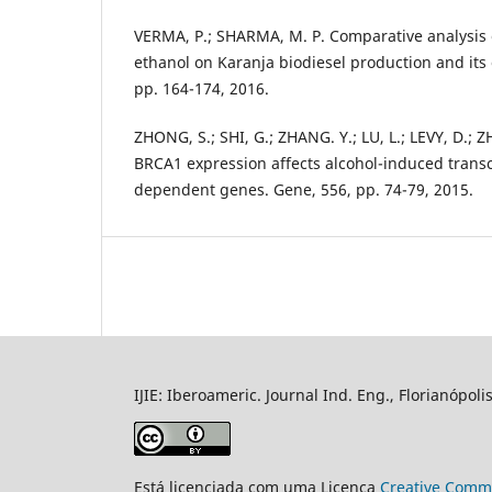
VERMA, P.; SHARMA, M. P. Comparative analysis 
ethanol on Karanja biodiesel production and its 
pp. 164-174, 2016.
ZHONG, S.; SHI, G.; ZHANG. Y.; LU, L.; LEVY, D.; 
BRCA1 expression affects alcohol-induced transcr
dependent genes. Gene, 556, pp. 74-79, 2015.
IJIE: Iberoameric. Journal Ind. Eng., Florianópoli
Está licenciada com uma Licença
Creative Commo