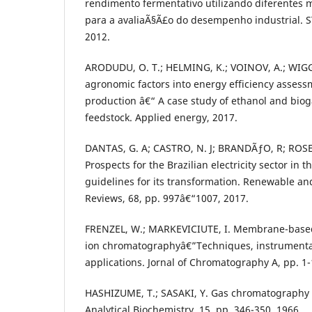
rendimento fermentativo utilizando diferentes m
para a avaliaÃ§Ã£o do desempenho industrial. ST
2012.
ARODUDU, O. T.; HELMING, K.; VOINOV, A.; WIGG
agronomic factors into energy efficiency asses
production â€“ A case study of ethanol and bio
feedstock. Applied energy, 2017.
DANTAS, G. A; CASTRO, N. J; BRANDÃƒO, R; ROS
Prospects for the Brazilian electricity sector in 
guidelines for its transformation. Renewable a
Reviews, 68, pp. 997â€“1007, 2017.
FRENZEL, W.; MARKEVICIUTE, I. Membrane-based
ion chromatographyâ€”Techniques, instrumenta
applications. Jornal of Chromatography A, pp. 1-
HASHIZUME, T.; SASAKI, Y. Gas chromatography 
Analytical Biochemistry, 15, pp. 346-350, 1966.