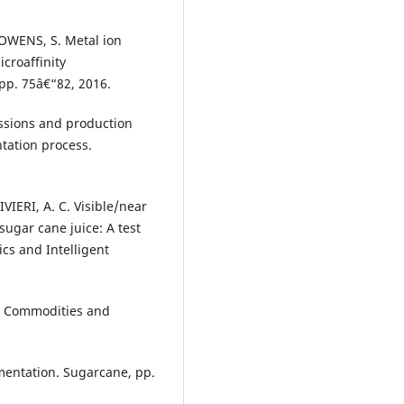
 OWENS, S. Metal ion
croaffinity
pp. 75â€“82, 2016.
ssions and production
tation process.
IERI, A. C. Visible/near
 sugar cane juice: A test
cs and Intelligent
e. Commodities and
mentation. Sugarcane, pp.