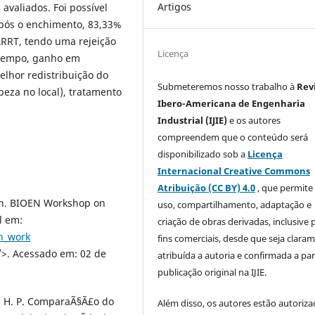
Artigos
valiados. Foi possível
pós o enchimento, 83,33%
ARRT, tendo uma rejeição
Licença
 tempo, ganho em
lhor redistribuição do
Submeteremos nosso trabalho à
Rev
eza no local), tratamento
Ibero-Americana de Engenharia
Industrial (IJIE)
e os autores
compreendem que o conteúdo será
disponibilizado sob a
Licença
Internacional Creative Commons
Atribuição (CC BY) 4.0
, que permite
ion. BIOEN Workshop on
uso, compartilhamento, adaptação e
l em:
criação de obras derivadas, inclusive 
n_work
fins comerciais, desde que seja clara
>. Acessado em: 02 de
atribuída a autoria e confirmada a par
publicação original na IJIE.
M. H. P. ComparaÃ§Ã£o do
Além disso, os autores estão autoriza