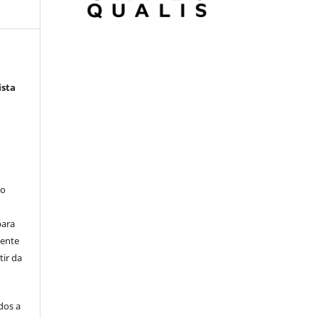
ista
 o
para
mente
tir da
dos a