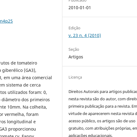
2010-01-01
3n4p25
Edição
v. 23 n. 4 (2010)
Seção
Artigos
rutos de tomateiro
 giberélico (GA3),
Licença
R, em uma área comercial
em sistema de cerca
Direitos Autorais para artigos public
os utilizados foram: 0,
nesta revista são do autor, com direit
 diâmetro dos primeiros
primeira publicação para a revista. E
nte 10mm. Na colheita,
virtude de aparecerem nesta revista 
or vermelha, foram
acesso público, os artigos são de uso
os longitudinal e
gratuito, com atribuições próprias, e
 GA3 proporcionou
aplicações educacionais.
tomate cv. Fanny.