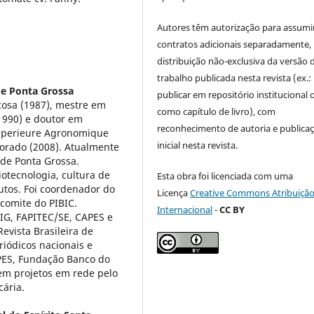
Autores têm autorização para assumi
contratos adicionais separadamente,
distribuição não-exclusiva da versão 
trabalho publicada nesta revista (ex.:
de Ponta Grossa
publicar em repositório institucional 
çosa (1987), mestre em
como capítulo de livro), com
(1990) e doutor em
reconhecimento de autoria e publica
 Superieure Agronomique
inicial nesta revista.
orado (2008). Atualmente
 de Ponta Grossa.
otecnologia, cultura de
Esta obra foi licenciada com uma
utos. Foi coordenador do
Licença
Creative Commons Atribuição
omite do PIBIC.
Internacional
-
CC BY
IG, FAPITEC/SE, CAPES e
evista Brasileira de
eriódicos nacionais e
APES, Fundação Banco do
em projetos em rede pelo
cária.