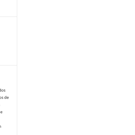
ados
os de
m
de
m