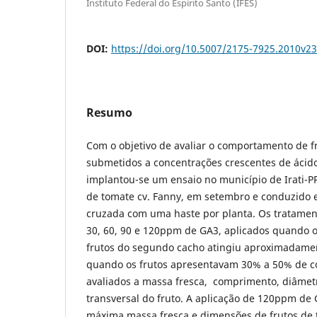
Instituto Federal do Espírito Santo (IFES)
DOI:
https://doi.org/10.5007/2175-7925.2010v2
Resumo
Com o objetivo de avaliar o comportamento de f
submetidos a concentrações crescentes de ácido
implantou-se um ensaio no município de Irati-P
de tomate cv. Fanny, em setembro e conduzido 
cruzada com uma haste por planta. Os tratament
30, 60, 90 e 120ppm de GA3, aplicados quando o
frutos do segundo cacho atingiu aproximadame
quando os frutos apresentavam 30% a 50% de c
avaliados a massa fresca, comprimento, diâmetr
transversal do fruto. A aplicação de 120ppm de
máxima massa fresca e dimensões de frutos de 