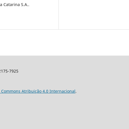
 Catarina S.A..
 2175-7925
e Commons Atribuição 4.0 Internacional
.