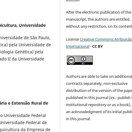
After the electronic publication of the
manuscript, the authors are entitled,
cultura, Universidade
without any restriction, on its content
niversidade de São Paulo,
License
Creative Commons Atribuição
ica) pela Universidade de
Internacional
-
CC BY
iologia Genética) pela
ado II da Universidade
Authors are able to take on additiona
contracts separately, non-exclusive
distribution of the version of the pap
published in this journal (ex.: publish 
ria e Extensão Rural de
institutional repository or as a book),
an acknowledgment of its initial publi
o Universidade Federal
in this journal.
Universidade Federal de
quicultura da Empresa de