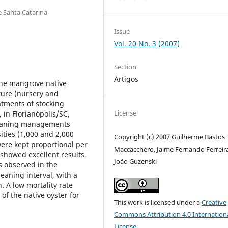
 Santa Catarina
Issue
Vol. 20 No. 3 (2007)
Section
Artigos
the mangrove native
lture (nursery and
atments of stocking
License
in Florianópolis/SC,
cleaning managements
sities (1,000 and 2,000
Copyright (c) 2007 Guilherme Bastos
were kept proportional per
Maccacchero, Jaime Fernando Ferreira
 showed excellent results,
João Guzenski
 observed in the
eaning interval, with a
. A low mortality rate
of the native oyster for
This work is licensed under a
Creative
Commons Attribution 4.0 Internation
License
.