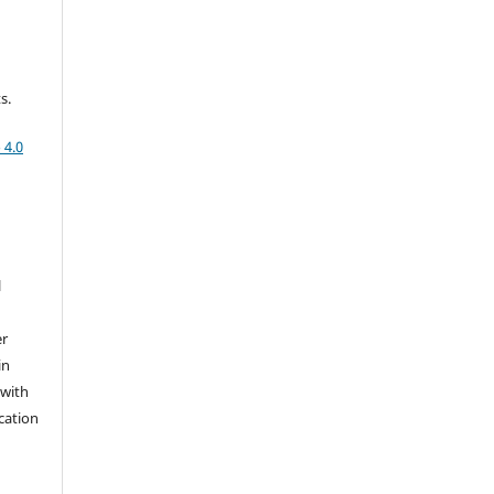
s.
 4.0
l
er
in
 with
cation