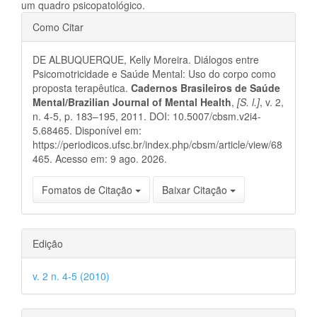
um quadro psicopatológico.
Detalhes
Como Citar
do
DE ALBUQUERQUE, Kelly Moreira. Diálogos entre
artigo
Psicomotricidade e Saúde Mental: Uso do corpo como
proposta terapêutica.
Cadernos Brasileiros de Saúde
Mental/Brazilian Journal of Mental Health
,
[S. l.]
, v. 2,
n. 4-5, p. 183–195, 2011. DOI: 10.5007/cbsm.v2i4-
5.68465. Disponível em:
https://periodicos.ufsc.br/index.php/cbsm/article/view/68
465. Acesso em: 9 ago. 2026.
Fomatos de Citação
Baixar Citação
Edição
v. 2 n. 4-5 (2010)