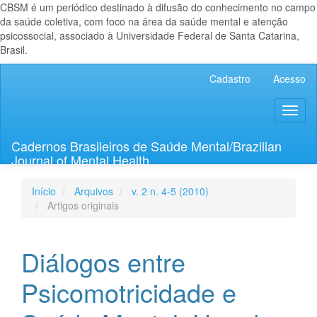
CBSM é um periódico destinado à difusão do conhecimento no campo
da saúde coletiva, com foco na área da saúde mental e atenção
psicossocial, associado à Universidade Federal de Santa Catarina,
Brasil.
Navegação
Cadastro
Acesso
Principal
Conteúdo
Toggl
principal
naviga
Barra
Lateral
Cadernos Brasileiros de Saúde Mental/Brazilian
Journal of Mental Health
Início
Arquivos
v. 2 n. 4-5 (2010)
Artigos originais
Diálogos entre
Psicomotricidade e