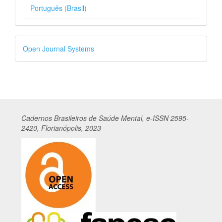
Português (Brasil)
Desenvolvido
Open Journal Systems
por
Cadernos
Br
asileiros
de Saúde Mental, e-ISSN 2595-
2420, Florianópolis, 2023