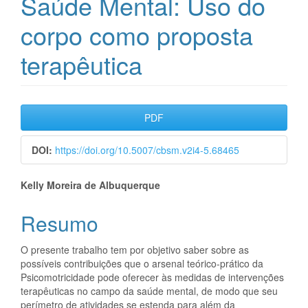
Saúde Mental: Uso do
corpo como proposta
terapêutica
Barra
PDF
lateral
DOI:
https://doi.org/10.5007/cbsm.v2i4-5.68465
de
Conteúdo
artigos
Kelly Moreira de Albuquerque
do
Resumo
artigo
O presente trabalho tem por objetivo saber sobre as
principal
possíveis contribuições que o arsenal teórico-prático da
Psicomotricidade pode oferecer às medidas de intervenções
terapêuticas no campo da saúde mental, de modo que seu
perímetro de atividades se estenda para além da