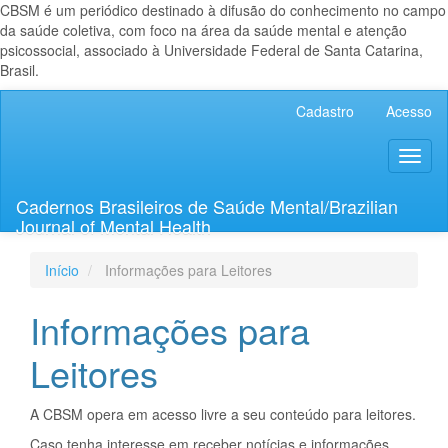
CBSM é um periódico destinado à difusão do conhecimento no campo
da saúde coletiva, com foco na área da saúde mental e atenção
psicossocial, associado à Universidade Federal de Santa Catarina,
Brasil.
Navegação
Cadastro
Acesso
Principal
Conteúdo
Toggl
principal
naviga
Barra
Lateral
Cadernos Brasileiros de Saúde Mental/Brazilian
Journal of Mental Health
Início
Informações para Leitores
Informações para
Leitores
A CBSM opera em acesso livre a seu conteúdo para leitores.
Caso tenha interesse em receber notícias e informações