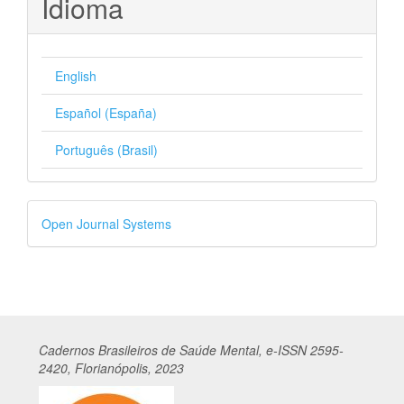
Idioma
English
Español (España)
Português (Brasil)
Desenvolvido
Open Journal Systems
por
Cadernos
Br
asileiros
de Saúde Mental, e-ISSN 2595-
2420, Florianópolis, 2023