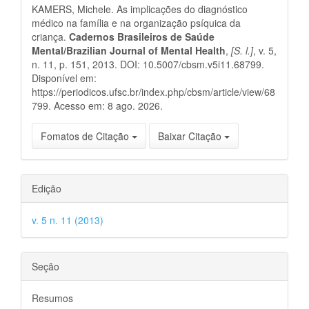
KAMERS, Michele. As implicações do diagnóstico
artigo
médico na família e na organização psíquica da
criança.
Cadernos Brasileiros de Saúde
Mental/Brazilian Journal of Mental Health
,
[S. l.]
, v. 5,
n. 11, p. 151, 2013. DOI: 10.5007/cbsm.v5i11.68799.
Disponível em:
https://periodicos.ufsc.br/index.php/cbsm/article/view/68
799. Acesso em: 8 ago. 2026.
Fomatos de Citação
Baixar Citação
Edição
v. 5 n. 11 (2013)
Seção
Resumos