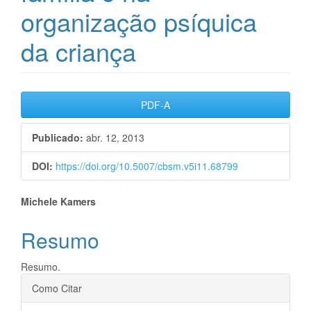
organização psíquica
da criança
Barra
PDF-A
lateral
Publicado:
abr. 12, 2013
de
DOI:
https://doi.org/10.5007/cbsm.v5i11.68799
artigos
Conteúdo
Michele Kamers
do
Resumo
artigo
Resumo.
principal
Detalhes
Como Citar
do