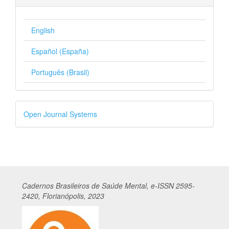
English
Español (España)
Português (Brasil)
Desenvolvido
Open Journal Systems
por
Cadernos
Br
asileiros
de Saúde Mental, e-ISSN 2595-
2420, Florianópolis, 2023