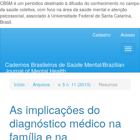
CBSM é um periódico destinado à difusão do conhecimento no campo
da saúde coletiva, com foco na área da saúde mental e atenção
psicossocial, associado à Universidade Federal de Santa Catarina,
Brasil.
Navegação
Cadastro
Acesso
Principal
Conteúdo
Toggl
principal
naviga
Barra
Lateral
Cadernos Brasileiros de Saúde Mental/Brazilian
Journal of Mental Health
Início
Arquivos
v. 5 n. 11 (2013)
Resumos
As implicações do
diagnóstico médico na
família e na