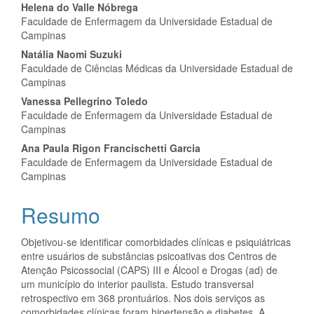
do
Helena do Valle Nóbrega
artigo
Faculdade de Enfermagem da Universidade Estadual de
Campinas
principal
Natália Naomi Suzuki
Faculdade de Ciências Médicas da Universidade Estadual de
Campinas
Vanessa Pellegrino Toledo
Faculdade de Enfermagem da Universidade Estadual de
Campinas
Ana Paula Rigon Francischetti Garcia
Faculdade de Enfermagem da Universidade Estadual de
Campinas
Resumo
Objetivou-se identificar comorbidades clínicas e psiquiátricas
entre usuários de substâncias psicoativas dos Centros de
Atenção Psicossocial (CAPS) III e Álcool e Drogas (ad) de
um município do interior paulista. Estudo transversal
retrospectivo em 368 prontuários. Nos dois serviços as
comorbidades clínicas foram hipertensão e diabetes. A