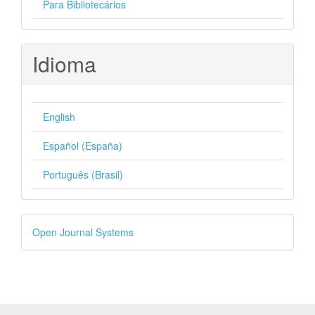
Para Bibliotecários
Idioma
English
Español (España)
Português (Brasil)
Desenvolvido
Open Journal Systems
por