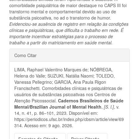
comorbidade psiquiátrica de maior destaque no CAPS III foi
transtorno mental e comportamental devido ao uso de
substância psicoativa, no ad o transtorno de humor.
Evidenciou-se ausência de registro em relação às condições
clínicas e psiquiátricas, que dificulta o trabalho em rede. É
importante incentivar estratégias para o processo de
trabalho a partir do matriciamento em saúde mental.
Detalhes
Como Citar
do
LIMA, Raphael Valentino Marques de; NÓBREGA,
artigo
Helena do Valle; SUZUKI, Natália Naomi; TOLEDO,
Vanessa Pellegrino; GARCIA, Ana Paula Rigon
Francischetti. Comorbidades clínicas e psiquiátricas de
usuários de substâncias psicoativas nos Centros de
Atenção Psicossocial.
Cadernos Brasileiros de Saúde
Mental/Brazilian Journal of Mental Health
,
[S. l.]
, v.
14, n. 41, p. 86–101, 2023. Disponível em:
https://periodicos.ufsc.br/index.php/cbsm/article/view/69
314. Acesso em: 9 ago. 2026.