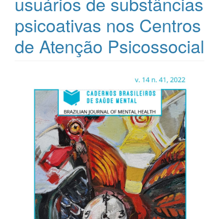
usuários de substâncias
psicoativas nos Centros
de Atenção Psicossocial
Barra
lateral
de
artigos