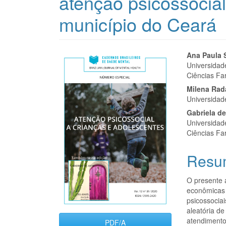
atenção psicossocial
município do Ceará
Barra
Cont
Ana Paula 
Universidad
lateral
do
Ciências Fa
de
artigo
Milena Rada
Universidad
artigos
princi
Gabriela de
Universidad
Ciências Fa
Resu
O presente a
econômicas 
psicossociai
aleatória d
atendimento
PDF/A