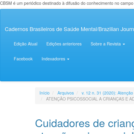
CBSM é um periódico destinado à difusão do conhecimento no campo da
Navegação
Principal
Conteúdo
Cadernos Brasileiros de Saúde Mental/Brazilian Journ
principal
Barra
Lateral
Edição Atual
Edições anteriores
Sobre a Revista
Facebook
Indexadores
Início
Arquivos
v. 12 n. 31 (2020): Atenção
ATENÇÃO PSICOSSOCIAL A CRIANÇAS E 
Cuidadores de crian