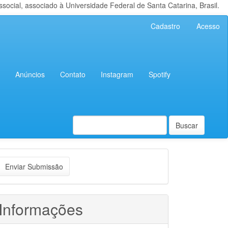
cial, associado à Universidade Federal de Santa Catarina, Brasil.
Cadastro
Acesso
Anúncios
Contato
Instagram
Spotify
Buscar
nviar
Enviar Submissão
ubmissão
Informações