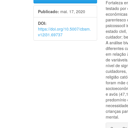
Fortaleza e
testado por 
Publicado:
mai. 17, 2020
econômicas d
parentesco 
DOI:
psicossocil 
https://doi.org/10.5007/cbsm.
estado civil
v12i31.69737
cuidador; b
A análise bi
diferentes 
em relação 
de variáveis
nível de sig
cuidadores,
religião cat
foram mãe o
socioeconôm
e avós (47,
predomínio 
necessidade
crianças pa
mental.
Detal