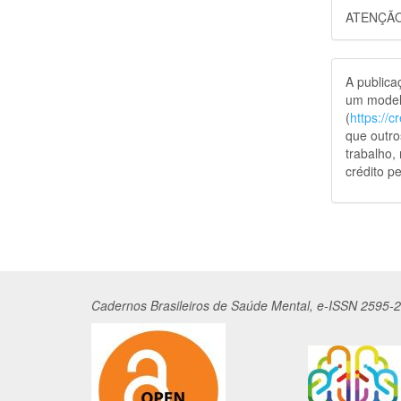
ATENÇÃO
A public
um model
(
https://
que outro
trabalho,
crédito pe
Cadernos
Br
asileiros
de Saúde Mental, e-ISSN 2595-2