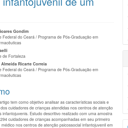
 infantojuvenil de um
eúdo
Soares Gondim
e Federal do Ceará / Programa de Pós-Graduação em
rmacêuticas
elli
e de Fortaleza
pal
 Almeida Ricarte Correia
e Federal do Ceará / Programa de Pós-Graduação em
rmacêuticas
mo
rtigo tem como objetivo analisar as características sociais e
dos cuidadores de crianças atendidas nos centros de atenção
s infantojuvenis. Estudo descritivo realizado com uma amostra
e 294 cuidadores de crianças acompanhadas em seu primeiro
D
 médico nos centros de atenção psicossocial infantojuvenil em