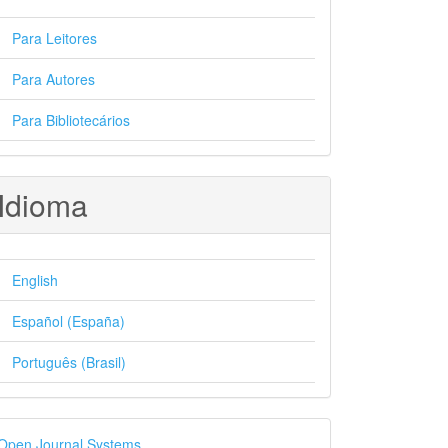
Para Leitores
Para Autores
Para Bibliotecários
Idioma
English
Español (España)
Português (Brasil)
esenvolvido
Open Journal Systems