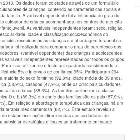
m 2013. Os dados foram coletados através de um formulário
p
cuidadores de crianças, contendo as características sociais e
a família. A variável dependente foi a influência do grau de
do cuidador de criança acompanhada nos centros de atenção
infantojuvenil. As variáveis independentes foram: sexo, religião,
, escolaridade, idade e classificação socioeconômica do
enefícios recebidos pelas crianças e a abordagem terapêutica.
variada foi realizada para comparar o grau de parentesco dos
cuidadores (variável dependente) das crianças e adolescentes
às variáveis independentes representadas por todos os grupos
. Para isso, utilizou-se o teste qui-quadrado considerando o
nificância 5% e intervalo de confiança 95%. Participaram 294
 a maioria do sexo feminino (92,8%), idade média de 39 anos,
ólica (58,9%), casados (47,9%), onde os principais cuidadores
u pai da criança (88,3%). As famílias pertenciam à classe
ica D e E (89,3%) e o chefe das famílias são os pais (87,9%),
1%). Em relação a abordagem terapêutica das crianças, há um
da terapia medicamentosa (62,7%). Este estudo revelou a
 de estabelecer ações direcionadas aos cuidadores de
ra subsidiar estratégias eficazes ao tratamento em saúde
hes