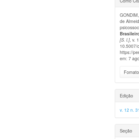
Como Cit
do
GONDIM, 
artigo
de Almeid
psicossoc
Brasilei
[S. l.]
, v.
10.5007/
https://p
em: 7 ago
Fomato
Edição
v. 12 n. 
Seção