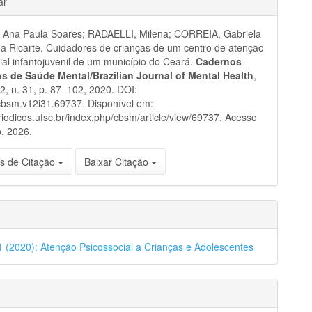
ar
Ana Paula Soares; RADAELLI, Milena; CORREIA, Gabriela
a Ricarte. Cuidadores de crianças de um centro de atenção
ial infantojuvenil de um município do Ceará.
Cadernos
ros de Saúde Mental/Brazilian Journal of Mental Health
,
 12, n. 31, p. 87–102, 2020. DOI:
cbsm.v12i31.69737. Disponível em:
eriodicos.ufsc.br/index.php/cbsm/article/view/69737. Acesso
. 2026.
s de Citação
Baixar Citação
31 (2020): Atenção Psicossocial a Crianças e Adolescentes