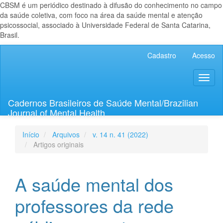
CBSM é um periódico destinado à difusão do conhecimento no campo
da saúde coletiva, com foco na área da saúde mental e atenção
psicossocial, associado à Universidade Federal de Santa Catarina,
Brasil.
Navegação
Cadastro
Acesso
Principal
Conteúdo
Toggl
principal
naviga
Barra
Lateral
Cadernos Brasileiros de Saúde Mental/Brazilian
Journal of Mental Health
Início
Arquivos
v. 14 n. 41 (2022)
Artigos originais
A saúde mental dos
professores da rede