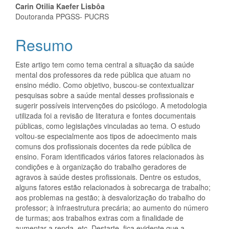
do
Carin Otilia Kaefer Lisbôa
artigo
Doutoranda PPGSS- PUCRS
principal
Resumo
Este artigo tem como tema central a situação da saúde
mental dos professores da rede pública que atuam no
ensino médio. Como objetivo, buscou-se contextualizar
pesquisas sobre a saúde mental desses profissionais e
sugerir possíveis intervenções do psicólogo. A metodologia
utilizada foi a revisão de literatura e fontes documentais
públicas, como legislações vinculadas ao tema. O estudo
voltou-se especialmente aos tipos de adoecimento mais
comuns dos profissionais docentes da rede pública de
ensino. Foram identificados vários fatores relacionados às
condições e à organização do trabalho geradores de
agravos à saúde destes profissionais. Dentre os estudos,
alguns fatores estão relacionados à sobrecarga de trabalho;
aos problemas na gestão; à desvalorização do trabalho do
professor; à infraestrutura precária; ao aumento do número
de turmas; aos trabalhos extras com a finalidade de
aumentar a renda, etc. Destarte, fica evidente que a