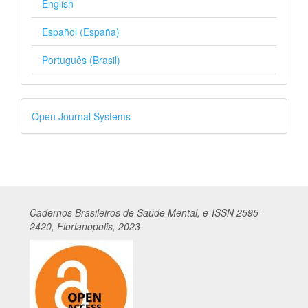
English
Español (España)
Português (Brasil)
Desenvolvido
Open Journal Systems
por
Cadernos
Br
asileiros
de Saúde Mental, e-ISSN 2595-
2420, Florianópolis, 2023