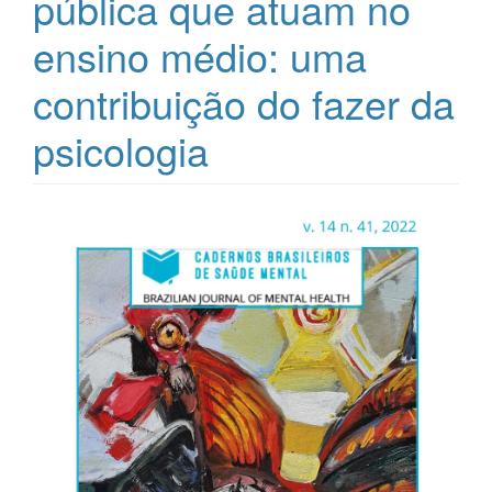
pública que atuam no
ensino médio: uma
contribuição do fazer da
psicologia
Barra
lateral
de
artigos