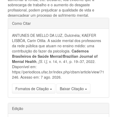
sobrecarga de trabalho e o aumento do desgaste
profissional, podem prejudicar a qualidade de vida e
desencadear um processo de sofrimento mental.
Detalhes
Como Citar
do
ANTUNES DE MELLO DA LUZ, Dulcinéia; KAEFER
artigo
LISBÔA, Carin Otilia. A saúde mental dos professores
da rede pública que atuam no ensino médio: uma
contribuição do fazer da psicologia.
Cadernos
Brasileiros de Saúde Mental/Brazilian Journal of
Mental Health
,
[S. l.]
, v. 14, n. 41, p. 19–37, 2022.
Disponível em:
https://periodicos.ufsc.br/index.php/cbsm/article/view/71
246. Acesso em: 7 ago. 2026.
Fomatos de Citação
Baixar Citação
Edição