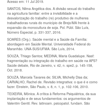
Acesso em: 11 Jul 2019.
SANTOS, Nilma Angélica dos. A divisão sexual do trabalho
na agricultura familiar: entre a invisibilidade e a
desvalorização do trabalho (re) produtivo de mulheres
trabalhadoras rurais do município de Brejo/MA frente à
expansão da monocultura de soja. Pol. Públ. São Luís,
Número Especial, p. 331-337, 2016.
SOARES (Org.). Saúde mental e a Saúde da Família:
abordagem em Saúde Mental. Universidade Federal do
Maranhão. UNA-SUS/UFMA. São Luís, 2014.
SOUZA, Thiago Santos; MEDINA, Maria Guadalupe. Nasf:
fragmentação ou integração do trabalho em saúde na APS?
Saúde debate, Rio de Janeiro, v. 42, n. spe2, p. 145-158,
Oct. 2018.
SOUZA, Marcela Tavares de; SILVA, Michelly Dias da;
CARVALHO, Rachel de. Revisão integrativa: o que é e como
fazer. Einstein, São Paulo, v. 8, n. 1, p. 102-106, 2010.
TEIXEIRA, Mônica. A crítica à Reforma Psiquiátrica, da sua
implantação e de seus fundamentos: os argumentos de
Valentim Gentil. Rev. latinoam. psicopatol. fundam. São