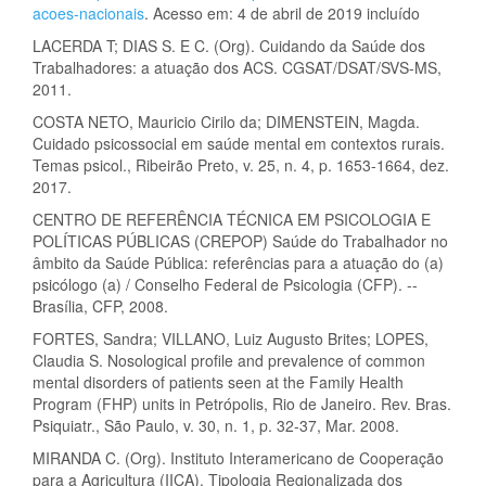
acoes-nacionais
. Acesso em: 4 de abril de 2019 incluído
LACERDA T; DIAS S. E C. (Org). Cuidando da Saúde dos
Trabalhadores: a atuação dos ACS. CGSAT/DSAT/SVS-MS,
2011.
COSTA NETO, Mauricio Cirilo da; DIMENSTEIN, Magda.
Cuidado psicossocial em saúde mental em contextos rurais.
Temas psicol., Ribeirão Preto, v. 25, n. 4, p. 1653-1664, dez.
2017.
CENTRO DE REFERÊNCIA TÉCNICA EM PSICOLOGIA E
POLÍTICAS PÚBLICAS (CREPOP) Saúde do Trabalhador no
âmbito da Saúde Pública: referências para a atuação do (a)
psicólogo (a) / Conselho Federal de Psicologia (CFP). --
Brasília, CFP, 2008.
FORTES, Sandra; VILLANO, Luiz Augusto Brites; LOPES,
Claudia S. Nosological profile and prevalence of common
mental disorders of patients seen at the Family Health
Program (FHP) units in Petrópolis, Rio de Janeiro. Rev. Bras.
Psiquiatr., São Paulo, v. 30, n. 1, p. 32-37, Mar. 2008.
MIRANDA C. (Org). Instituto Interamericano de Cooperação
para a Agricultura (IICA). Tipologia Regionalizada dos