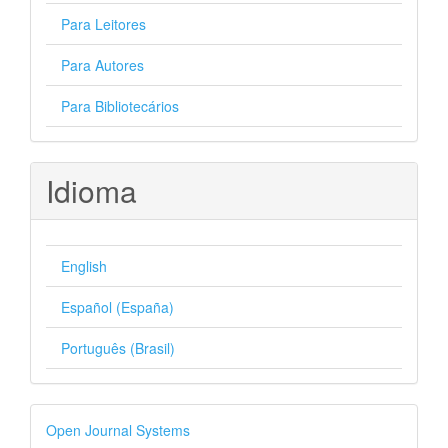
Para Leitores
Para Autores
Para Bibliotecários
Idioma
English
Español (España)
Português (Brasil)
Desenvolvido
Open Journal Systems