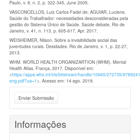
Paulo, v. 8, n. 2, p. 322-345, June 2005.
VASCONCELLOS, Luiz Carlos Fadel de; AGUIAR, Luciene.
Saúde do Trabalhador: necessidades desconsideradas pela
gestão do Sistema Único de Saúde. Saúde debate, Rio de
Janeiro, v. 41, n. 113, p. 605-617, Apr. 2017.
WEISHEIMER, Nilson. Sobre a invisibilidade social das
juventudes rurais. Desidades. Rio de Janeiro, v. 1, p. 22-27,
2013.
WHM. WORLD HEALTH ORGANIZARTION (WHM). Mental
Health Atlas. França, 2017. Disponível em:
<
https://apps.who.int/iris/bitstream/handle/10665/272735/97892
eng.pdf?ua=1
>. Acesso em: 14 ago. 2019.
Enviar
Enviar Submissão
Submissão
Informações