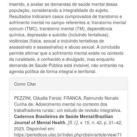
inserido, e avaliar as demandas de saúde mental dessa
população, considerando a integralidade do sujeito.
Resultados indicaram casos comprovados de transtorno e
sofrimento mental no campo referentes a: transtorno mental
comum (TMC), transtorno mental (TM), dependência
química, depressão e suicídio (incluindo tentativas),
violências (física, sexual e incluindo tentativas de
assassinato e assassinatos) e abuso sexual. A conclusão
permite afirmar que o sofrimento mental existe no contexto
da ruralidade, é conhecido e divulgado, mas enquanto
demanda de Saúde Pública está invisível, não entrando na
agenda política de forma integral e territorial.
Detalhes
Como Citar
do
PEZZINI, Cláudia Farias; FRANCA, Raimundo Nonato
artigo
Cunha de. Adoecimento mental no contexto dos
trabalhadores rurais:: um estudo de revisão integrativa.
Cadernos Brasileiros de Saúde Mental/Brazilian
Journal of Mental Health
,
[S. l.]
, v. 15, n. 42, p. 21–42,
2023. Disponível em:
https://periodicos.ufsc.br/index.php/cbsm/article/view/71