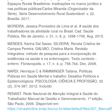
Espaços Rurais Brasileiros: implicações no marco jurídico e
nas políticas públicas/Carlos Miranda (Organizador da
Série). Série Desenvolvimento Rural Sustentável. v. 22.
Brasília: 2017.
MOREIRA, Jessica Pronestino de Lima et al. A saúde dos
trabalhadores da atividade rural no Brasil. Cad. Saúde
Pública, Rio de Janeiro, v. 31, n. 8, p. 1698-1708, Aug. 2015.
MENDES, Karina Dal Sasso; SILVEIRA, Renata Cristina de
Campos Pereira; GALVAO, Cristina Maria. Revisão
integrativa: método de pesquisa para a incorporação de
evidências na saúde e na enfermagem. Texto contexto -
enferm. Florianopolis, v. 17, n. 4, p. 758-764, Dec. 2008.
NARDI, Henrique C & RAMMINGER Tatiana. Políticas
Púbicas em Saúde Mental e trabalho: Desafios Políticos e
Epistemológicos. PSICOLOGIA: CIÊNCIA E PROFISSÃO, 32
(2), 374-387. 2012. Incluído
RENAST. Rede Nacional de Atenção Integral à Saúde do
Trabalhador Manual de Gestão e Gerenciamento, 1ª edição,
São Paulo, 2006. Disponível em:
https://renastonline.ensp.fiocruz.br/sites/default/files/007_Manua