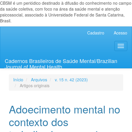
CBSM é um periódico destinado à difusão do conhecimento no campo
da saúde coletiva, com foco na área da saúde mental e atenção
psicossocial, associado à Universidade Federal de Santa Catarina,
Brasil.
Navegação
Cadastro
Acesso
Principal
Conteúdo
Toggl
principal
naviga
Barra
Lateral
Cadernos Brasileiros de Saúde Mental/Brazilian
Journal of Mental Health
Início
Arquivos
v. 15 n. 42 (2023)
Artigos originais
Adoecimento mental no
contexto dos