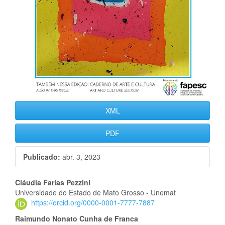
XML
PDF
Publicado:
abr. 3, 2023
Conteúdo
Cláudia Farias Pezzini
Universidade do Estado de Mato Grosso - Unemat
do
https://orcid.org/0000-0001-7777-7887
artigo
Raimundo Nonato Cunha de Franca