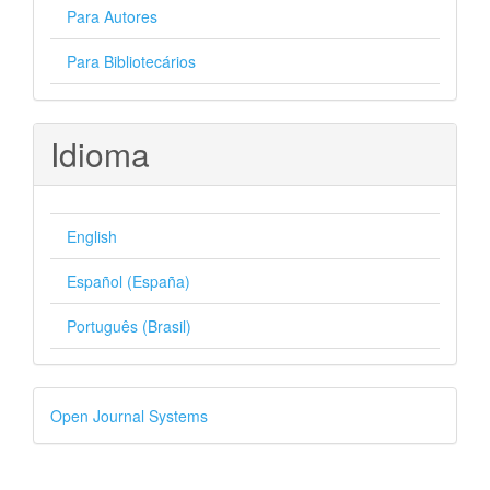
Para Autores
Para Bibliotecários
Idioma
English
Español (España)
Português (Brasil)
Desenvolvido
Open Journal Systems
por