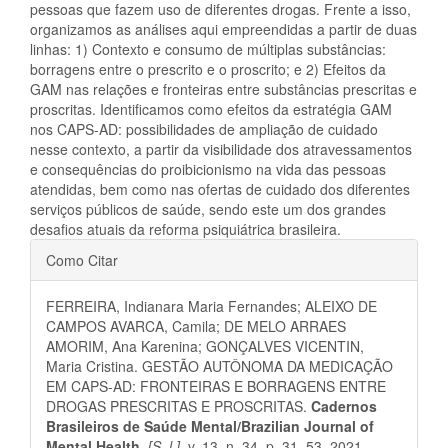
pessoas que fazem uso de diferentes drogas. Frente a isso,
organizamos as análises aqui empreendidas a partir de duas
linhas: 1) Contexto e consumo de múltiplas substâncias:
borragens entre o prescrito e o proscrito; e 2) Efeitos da
GAM nas relações e fronteiras entre substâncias prescritas e
proscritas. Identificamos como efeitos da estratégia GAM
nos CAPS-AD: possibilidades de ampliação de cuidado
nesse contexto, a partir da visibilidade dos atravessamentos
e consequências do proibicionismo na vida das pessoas
atendidas, bem como nas ofertas de cuidado dos diferentes
serviços públicos de saúde, sendo este um dos grandes
desafios atuais da reforma psiquiátrica brasileira.
Detalhes
Como Citar
do
FERREIRA, Indianara Maria Fernandes; ALEIXO DE
artigo
CAMPOS AVARCA, Camila; DE MELO ARRAES
AMORIM, Ana Karenina; GONÇALVES VICENTIN,
Maria Cristina. GESTÃO AUTÔNOMA DA MEDICAÇÃO
EM CAPS-AD: FRONTEIRAS E BORRAGENS ENTRE
DROGAS PRESCRITAS E PROSCRITAS.
Cadernos
Brasileiros de Saúde Mental/Brazilian Journal of
Mental Health
,
[S. l.]
, v. 13, n. 34, p. 31–53, 2021.