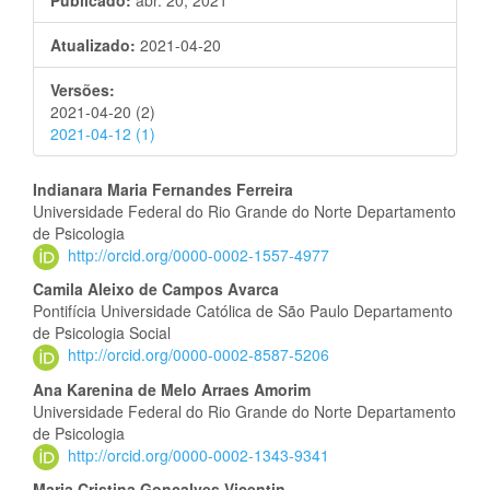
Publicado:
abr. 20, 2021
Atualizado:
2021-04-20
Versões:
2021-04-20 (2)
2021-04-12 (1)
Conteúdo
Indianara Maria Fernandes Ferreira
Universidade Federal do Rio Grande do Norte Departamento
do
de Psicologia
http://orcid.org/0000-0002-1557-4977
artigo
Camila Aleixo de Campos Avarca
principal
Pontifícia Universidade Católica de São Paulo Departamento
de Psicologia Social
http://orcid.org/0000-0002-8587-5206
Ana Karenina de Melo Arraes Amorim
Universidade Federal do Rio Grande do Norte Departamento
de Psicologia
http://orcid.org/0000-0002-1343-9341
Maria Cristina Gonçalves Vicentin