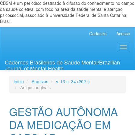
CBSM é um periódico destinado à difusão do conhecimento no campo
da saúde coletiva, com foco na área da saúde mental e atenção
psicossocial, associado à Universidade Federal de Santa Catarina,
Brasil.
Navegação
Cadastro
Acesso
Principal
Conteúdo
Toggl
principal
naviga
Barra
Lateral
Cadernos Brasileiros de Saúde Mental/Brazilian
Journal of Mental Health
Início
Arquivos
v. 13 n. 34 (2021)
Artigos originais
GESTÃO AUTÔNOMA
DA MEDICAÇÃO EM