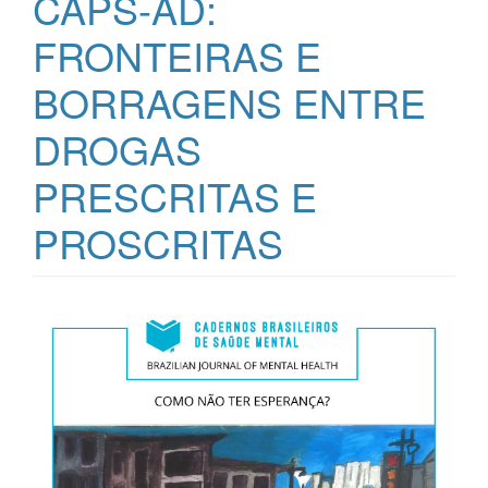
CAPS-AD:
FRONTEIRAS E
BORRAGENS ENTRE
DROGAS
PRESCRITAS E
PROSCRITAS
Barra
lateral
de
artigos