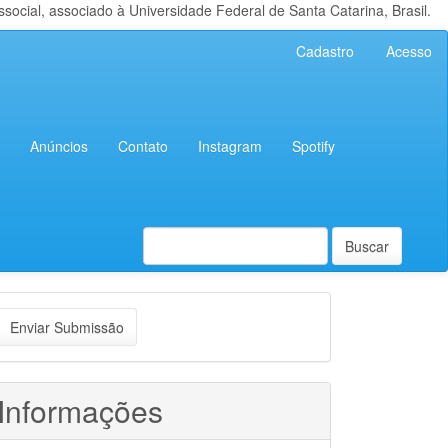
cial, associado à Universidade Federal de Santa Catarina, Brasil.
Cadastro
Acesso
Anúncios
Contato
Instagram
Spotify
Buscar
nviar
Enviar Submissão
ubmissão
Informações