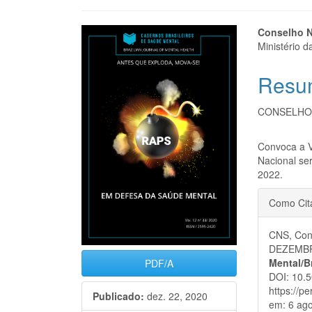
Barra
Cont
Conselho N
Ministério 
lateral
do
Resu
de
artigo
artigos
princi
CONSELHO
Convoca a V
Nacional ser
2022.
Detal
Como Cit
do
CNS, Con
artigo
DEZEMBR
Mental/B
PDF/A
DOI: 10.5
https://p
Publicado:
dez. 22, 2020
em: 6 ago