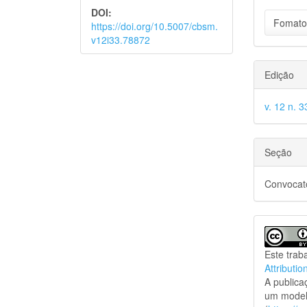
DOI:
Fomato
https://doi.org/10.5007/cbsm.
v12i33.78872
Edição
v. 12 n. 
Seção
Convocató
Este trab
Attributio
A public
um model