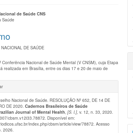
eúdo
acional de Saúde CNS
da Saúde
mo
pal
 NACIONAL DE SAÚDE
 Conferência Nacional de Saúde Mental (V CNSM), cuja Etapa
á realizada em Brasília, entre os dias 17 e 20 de maio de
hes
ar
selho Nacional de Saúde. RESOLUÇÃO Nº 652, DE 14 DE
O DE 2020.
Cadernos Brasileiros de Saúde
razilian Journal of Mental Health
,
[S. l.]
, v. 12, n. 33, 2020.
007/cbsm.v12i33.78872. Disponível em:
eriodicos.ufsc.br/index.php/cbsm/article/view/78872. Acesso
D
. 2026.