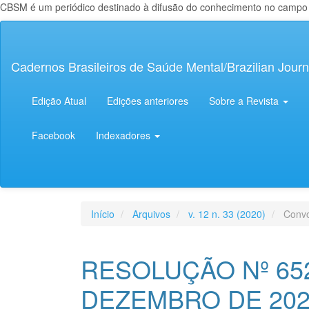
CBSM é um periódico destinado à difusão do conhecimento no campo da
Navegação
Principal
Conteúdo
Cadernos Brasileiros de Saúde Mental/Brazilian Journ
principal
Barra
Lateral
Edição Atual
Edições anteriores
Sobre a Revista
Facebook
Indexadores
Início
Arquivos
v. 12 n. 33 (2020)
Convoc
RESOLUÇÃO Nº 652
DEZEMBRO DE 202