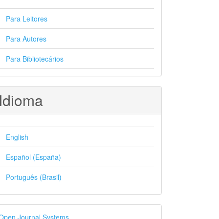
Para Leitores
Para Autores
Para Bibliotecários
Idioma
English
Español (España)
Português (Brasil)
esenvolvido
Open Journal Systems