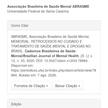
Conteúdo
Associação Brasileira de Saúde Mental ABRASME
Universidade Federal de Santa Catarina
do
Detalhes
artigo
Como Citar
do
principal
ABRASME, Associação Brasileira de Saúde Mental.
artigo
MEMORIAL: RETROCESSOS NO CUIDADO E
TRATAMENTO DE SAÚDE MENTAL E DROGAS NO
BRASIL.
Cadernos Brasileiros de Saúde
Mental/Brazilian Journal of Mental Health
,
[S. l.]
, v.
12, n. 33, 2020. DOI: 10.5007/cbsm.v12i33.78884.
Disponível em:
https://periodicos.ufsc.br/index.php/cbsm/article/view/78
884. Acesso em: 7 ago. 2026.
Fomatos de Citação
Baixar Citação
Edição