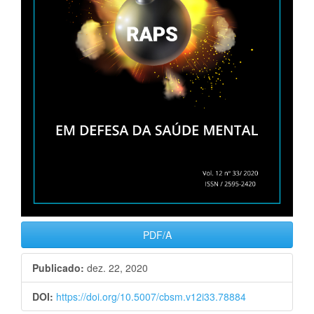
PDF/A
Publicado:
dez. 22, 2020
DOI:
https://doi.org/10.5007/cbsm.v12i33.78884