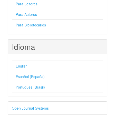
Para Leitores
Para Autores
Para Bibliotecários
Idioma
English
Español (España)
Português (Brasil)
Desenvolvido
Open Journal Systems