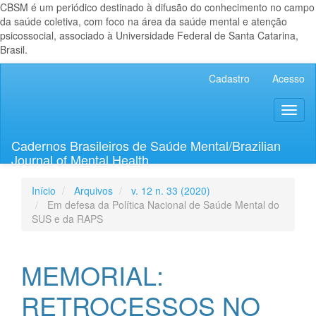
CBSM é um periódico destinado à difusão do conhecimento no campo
da saúde coletiva, com foco na área da saúde mental e atenção
psicossocial, associado à Universidade Federal de Santa Catarina,
Brasil.
Navegação
Cadastro
Acesso
Principal
Conteúdo
Toggl
principal
naviga
Barra
Lateral
Cadernos Brasileiros de Saúde Mental/Brazilian
Journal of Mental Health
Início
Arquivos
v. 12 n. 33 (2020)
Em defesa da Política Nacional de Saúde Mental do
SUS e da RAPS
MEMORIAL:
RETROCESSOS NO