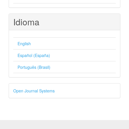
Idioma
English
Español (España)
Português (Brasil)
Desenvolvido
Open Journal Systems
por