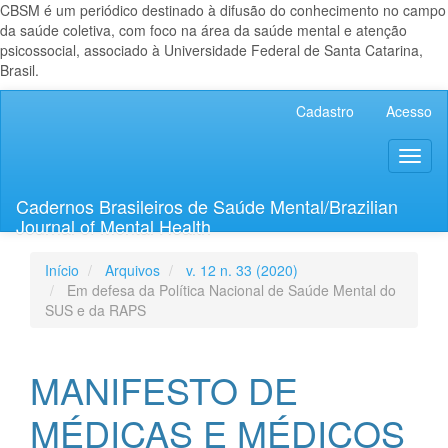
CBSM é um periódico destinado à difusão do conhecimento no campo
da saúde coletiva, com foco na área da saúde mental e atenção
psicossocial, associado à Universidade Federal de Santa Catarina,
Brasil.
Navegação
Cadastro
Acesso
Principal
Conteúdo
Toggl
principal
naviga
Barra
Lateral
Cadernos Brasileiros de Saúde Mental/Brazilian
Journal of Mental Health
Início
Arquivos
v. 12 n. 33 (2020)
Em defesa da Política Nacional de Saúde Mental do
SUS e da RAPS
MANIFESTO DE
MÉDICAS E MÉDICOS