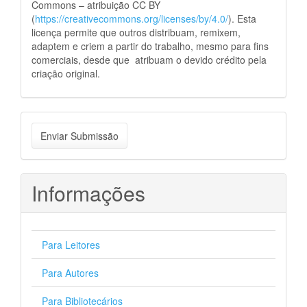
Commons – atribuição CC BY
(
https://creativecommons.org/licenses/by/4.0/
). Esta
licença permite que outros distribuam, remixem,
adaptem e criem a partir do trabalho, mesmo para fins
comerciais, desde que atribuam o devido crédito pela
criação original.
Enviar
Enviar Submissão
Submissão
Informações
Para Leitores
Para Autores
Para Bibliotecários