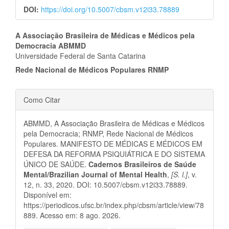
DOI:
https://doi.org/10.5007/cbsm.v12i33.78889
Conteúdo
A Associação Brasileira de Médicas e Médicos pela
Democracia ABMMD
do
Universidade Federal de Santa Catarina
artigo
Rede Nacional de Médicos Populares RNMP
principal
Detalhes
Como Citar
do
ABMMD, A Associação Brasileira de Médicas e Médicos
artigo
pela Democracia; RNMP, Rede Nacional de Médicos
Populares. MANIFESTO DE MÉDICAS E MÉDICOS EM
DEFESA DA REFORMA PSIQUIÁTRICA E DO SISTEMA
ÚNICO DE SAÚDE.
Cadernos Brasileiros de Saúde
Mental/Brazilian Journal of Mental Health
,
[S. l.]
, v.
12, n. 33, 2020. DOI: 10.5007/cbsm.v12i33.78889.
Disponível em:
https://periodicos.ufsc.br/index.php/cbsm/article/view/78
889. Acesso em: 8 ago. 2026.