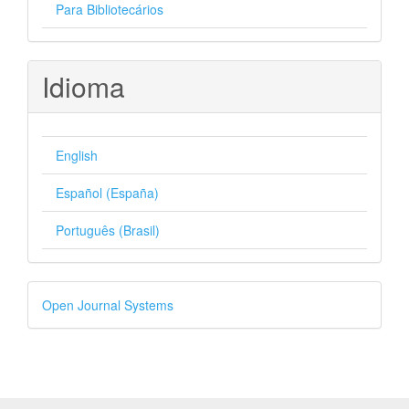
Para Bibliotecários
Idioma
English
Español (España)
Português (Brasil)
Desenvolvido
Open Journal Systems
por