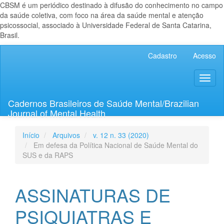
CBSM é um periódico destinado à difusão do conhecimento no campo
da saúde coletiva, com foco na área da saúde mental e atenção
psicossocial, associado à Universidade Federal de Santa Catarina,
Brasil.
Navegação
Cadastro
Acesso
Principal
Conteúdo
Toggl
principal
naviga
Barra
Lateral
Cadernos Brasileiros de Saúde Mental/Brazilian
Journal of Mental Health
Início
Arquivos
v. 12 n. 33 (2020)
Em defesa da Política Nacional de Saúde Mental do
SUS e da RAPS
ASSINATURAS DE
PSIQUIATRAS E