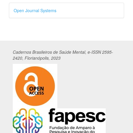
Desenvolvido
Open Journal Systems
por
Cadernos
Br
asileiros
de Saúde Mental, e-ISSN 2595-
2420, Florianópolis, 2023