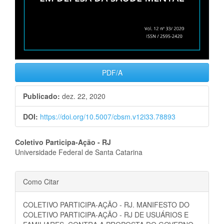
PDF/A
Publicado:
dez. 22, 2020
DOI:
https://doi.org/10.5007/cbsm.v12i33.78893
Conteúdo
Coletivo Participa-Ação - RJ
Universidade Federal de Santa Catarina
do
Detalhes
artigo
Como Citar
do
principal
COLETIVO PARTICIPA-AÇÃO - RJ. MANIFESTO DO
artigo
COLETIVO PARTICIPA-AÇÃO - RJ DE USUÁRIOS E