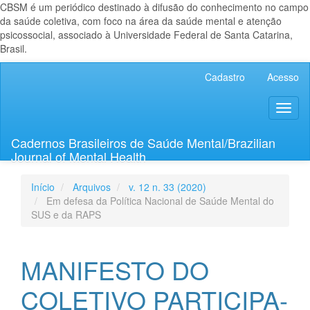
CBSM é um periódico destinado à difusão do conhecimento no campo
da saúde coletiva, com foco na área da saúde mental e atenção
psicossocial, associado à Universidade Federal de Santa Catarina,
Brasil.
Navegação
Cadastro
Acesso
Principal
Conteúdo
Toggl
principal
naviga
Barra
Lateral
Cadernos Brasileiros de Saúde Mental/Brazilian
Journal of Mental Health
Início
Arquivos
v. 12 n. 33 (2020)
Em defesa da Política Nacional de Saúde Mental do
SUS e da RAPS
MANIFESTO DO
COLETIVO PARTICIPA-