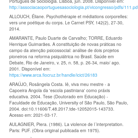
Português de Sociologia. Lisboa, jun. 2008. Disponível em:
http://associacaoportuguesasociologia.pt/vicongresso/pdfs/111.pd
ALLOUCH, Éliane. Psychothérapie et médiations corporelles:
vers une poétique du corps. Le Carnet PSY, 142(2), 27-30,
2014.
AMARANTE, Paulo Duarte de Carvalho; TORRE, Eduardo
Henrique Guimarães. A constituição de novas práticas no
campo da atenção psicossocial: análise de dois projetos
pioneiros na reforma psiquiátrica no Brasil. Saúde em
Debate, Rio de Janeiro, v. 25, n. 58, p. 26-34, maio/ ago.
2001. Disponível em:
https://www.arca.fiocruz.br/handle/icict/26183
ARAÚJO, Rosângela Costa. Iê, viva meu mestre - a
Capoeira Angola da 'escola pastiniana' como práxis
educativa. 2004. Tese (Doutorado em Educação) -
Faculdade de Educação, University of São Paulo, São Paulo,
2004. doi:10.11606/T.48.2017.tde-12052015-143733.
Acesso em: 2021-03-17.
AULAGNIER, Piera. (1986). La violence de l´interpretation.
Paris: PUF. (Obra original publicada em 1975).