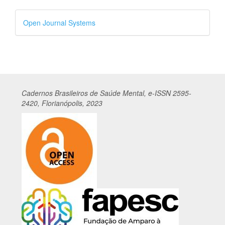
Desenvolvido
Open Journal Systems
por
Cadernos
Br
asileiros
de Saúde Mental, e-ISSN 2595-
2420, Florianópolis, 2023