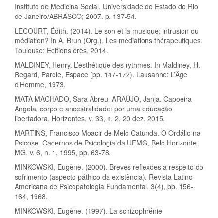
Instituto de Medicina Social, Universidade do Estado do Rio
de Janeiro/ABRASCO; 2007. p. 137-54.
LECOURT, Édith. (2014). Le son et la musique: intrusion ou
médiation? In A. Brun (Org.). Les médiations thérapeutiques.
Toulouse: Editions érès, 2014.
MALDINEY, Henry. L’esthétique des rythmes. In Maldiney, H.
Regard, Parole, Espace (pp. 147-172). Lausanne: L’Âge
d’Homme, 1973.
MATA MACHADO, Sara Abreu; ARAÚJO, Janja. Capoeira
Angola, corpo e ancestralidade: por uma educação
libertadora. Horizontes, v. 33, n. 2, 20 dez. 2015.
MARTINS, Francisco Moacir de Melo Catunda. O Ordálio na
Psicose. Cadernos de Psicologia da UFMG, Belo Horizonte-
MG, v. 6, n. 1, 1995, pp. 63-78.
MINKOWSKI, Eugène. (2000). Breves reflexões a respeito do
sofrimento (aspecto páthico da existência). Revista Latino-
Americana de Psicopatologia Fundamental, 3(4), pp. 156-
164, 1968.
MINKOWSKI, Eugène. (1997). La schizophrénie: