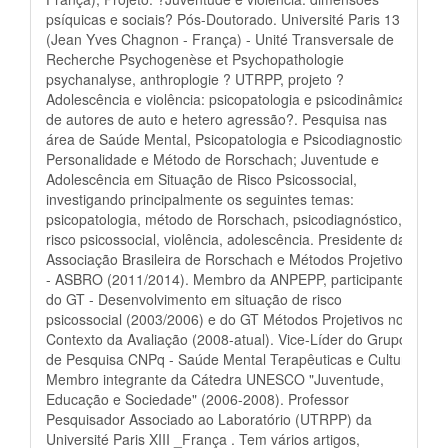
psíquicas e sociais? Pós-Doutorado. Université Paris 13
(Jean Yves Chagnon - França) - Unité Transversale de
Recherche Psychogenèse et Psychopathologie
psychanalyse, anthroplogie ? UTRPP, projeto ?
Adolescência e violência: psicopatologia e psicodinâmica
de autores de auto e hetero agressão?. Pesquisa nas
área de Saúde Mental, Psicopatologia e Psicodiagnostico;
Personalidade e Método de Rorschach; Juventude e
Adolescência em Situação de Risco Psicossocial,
investigando principalmente os seguintes temas:
psicopatologia, método de Rorschach, psicodiagnóstico,
risco psicossocial, violência, adolescência. Presidente da
Associação Brasileira de Rorschach e Métodos Projetivos
- ASBRO (2011/2014). Membro da ANPEPP, participante
do GT - Desenvolvimento em situação de risco
psicossocial (2003/2006) e do GT Métodos Projetivos no
Contexto da Avaliação (2008-atual). Vice-Líder do Grupo
de Pesquisa CNPq - Saúde Mental Terapêuticas e Cultura.
Membro integrante da Cátedra UNESCO "Juventude,
Educação e Sociedade" (2006-2008). Professor
Pesquisador Associado ao Laboratório (UTRPP) da
Université Paris XIII _França . Tem vários artigos,