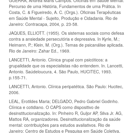
GUERRA, Andréa Máris Campos. Oficinas em Saúde Mental:
Percurso de uma História, Fundamentos de uma Prática. In
Costa, C. & Figueiredo, A. C. (Orgs.). Oficinas Terapêuticas
em Saúde Mental - Sujeito, Produção e Cidadania. Rio de
Janeiro: Contracapa, 2004, p. 23-58.
JAQUES, ELLIOTT. (1955). Os sistemas sociais como defesa
contra a ansiedade persecutória e depressiva. In Kyrle, M.;
Heimann, P.; Klein, M. (Org.). Temas de psicanálise aplicada.
Rio de Janeiro: Zahar Ed., 1969.
LANCETTI, Antonio. Clínica grupal com psicóticos: a
grupalidade que os especialistas não entendem. In. Lancetti,
Antonio. Saúdeloucura, 4. Säo Paulo, HUCITEC, 1993.
p.155-71.
LANCETTI, Antonio. Clínica peripatética. São Paulo: Hucitec,
2006.
LEAL, Erotildes Maria; DELGADO, Pedro Gabriel Godinho.
Clínica e cotidiano. O CAPS como dispositivo de
desinstitucionalização. In: Pinheiro R, Guljor AP, Silva Jr. AG,
Mattos RA, organizadores. Desinstitucionalização da saúde
mental: contribuições para estudos avaliativos. Rio de
Janeiro: Centro de Estudos e Pesquisa em Saúde Coletiva,