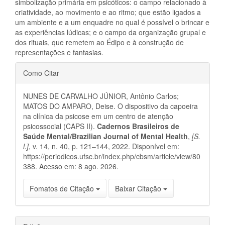
simbolização primária em psicóticos: o campo relacionado à
criatividade, ao movimento e ao ritmo; que estão ligados a
um ambiente e a um enquadre no qual é possível o brincar e
as experiências lúdicas; e o campo da organização grupal e
dos rituais, que remetem ao Édipo e à construção de
representações e fantasias.
Detalhes
Como Citar
do
NUNES DE CARVALHO JÚNIOR, Antônio Carlos;
artigo
MATOS DO AMPARO, Deise. O dispositivo da capoeira
na clínica da psicose em um centro de atenção
psicossocial (CAPS II).
Cadernos Brasileiros de
Saúde Mental/Brazilian Journal of Mental Health
,
[S.
l.]
, v. 14, n. 40, p. 121–144, 2022. Disponível em:
https://periodicos.ufsc.br/index.php/cbsm/article/view/80
388. Acesso em: 8 ago. 2026.
Fomatos de Citação
Baixar Citação