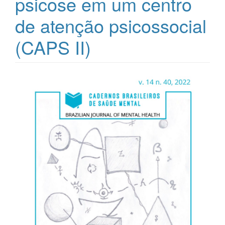
psicose em um centro
de atenção psicossocial
(CAPS II)
Barra
lateral
de
artigos