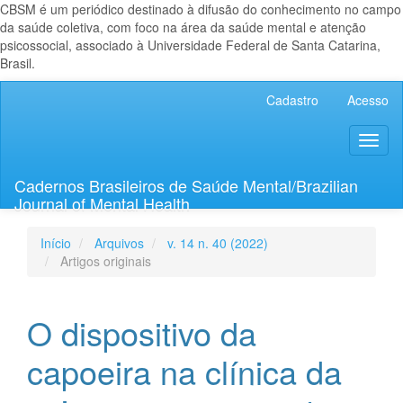
CBSM é um periódico destinado à difusão do conhecimento no campo
da saúde coletiva, com foco na área da saúde mental e atenção
psicossocial, associado à Universidade Federal de Santa Catarina,
Brasil.
Navegação
Cadastro
Acesso
Principal
Conteúdo
Toggl
principal
naviga
Barra
Lateral
Cadernos Brasileiros de Saúde Mental/Brazilian
Journal of Mental Health
Início
Arquivos
v. 14 n. 40 (2022)
Artigos originais
O dispositivo da
capoeira na clínica da