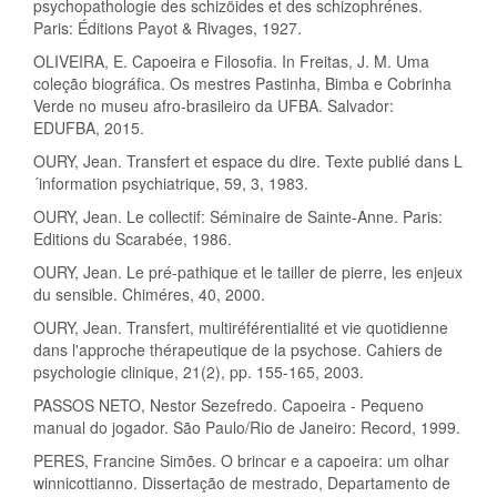
psychopathologie des schizöides et des schizophrénes.
Paris: Éditions Payot & Rivages, 1927.
OLIVEIRA, E. Capoeira e Filosofia. In Freitas, J. M. Uma
coleção biográfica. Os mestres Pastinha, Bimba e Cobrinha
Verde no museu afro-brasileiro da UFBA. Salvador:
EDUFBA, 2015.
OURY, Jean. Transfert et espace du dire. Texte publié dans L
´information psychiatrique, 59, 3, 1983.
OURY, Jean. Le collectif: Séminaire de Sainte-Anne. Paris:
Editions du Scarabée, 1986.
OURY, Jean. Le pré-pathique et le tailler de pierre, les enjeux
du sensible. Chiméres, 40, 2000.
OURY, Jean. Transfert, multiréférentialité et vie quotidienne
dans l'approche thérapeutique de la psychose. Cahiers de
psychologie clinique, 21(2), pp. 155-165, 2003.
PASSOS NETO, Nestor Sezefredo. Capoeira - Pequeno
manual do jogador. São Paulo/Rio de Janeiro: Record, 1999.
PERES, Francine Simões. O brincar e a capoeira: um olhar
winnicottianno. Dissertação de mestrado, Departamento de