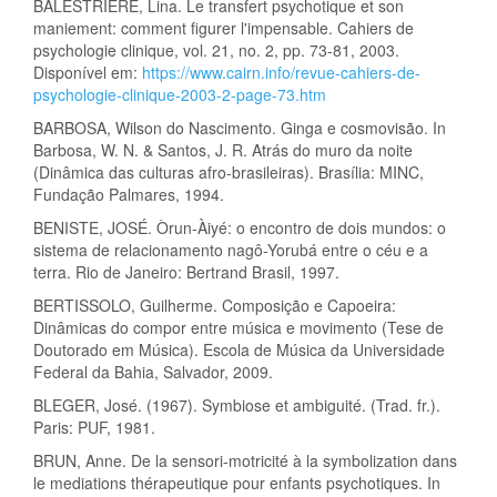
BALESTRIÈRE, Lina. Le transfert psychotique et son
maniement: comment figurer l'impensable. Cahiers de
psychologie clinique, vol. 21, no. 2, pp. 73-81, 2003.
Disponível em:
https://www.cairn.info/revue-cahiers-de-
psychologie-clinique-2003-2-page-73.htm
BARBOSA, Wilson do Nascimento. Ginga e cosmovisão. In
Barbosa, W. N. & Santos, J. R. Atrás do muro da noite
(Dinâmica das culturas afro-brasileiras). Brasília: MINC,
Fundação Palmares, 1994.
BENISTE, JOSÉ. Òrun-Àiyé: o encontro de dois mundos: o
sistema de relacionamento nagô-Yorubá entre o céu e a
terra. Rio de Janeiro: Bertrand Brasil, 1997.
BERTISSOLO, Guilherme. Composição e Capoeira:
Dinâmicas do compor entre música e movimento (Tese de
Doutorado em Música). Escola de Música da Universidade
Federal da Bahia, Salvador, 2009.
BLEGER, José. (1967). Symbiose et ambiguité. (Trad. fr.).
Paris: PUF, 1981.
BRUN, Anne. De la sensori-motricité à la symbolization dans
le mediations thérapeutique pour enfants psychotiques. In