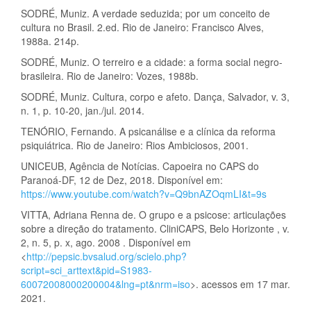
SODRÉ, Muniz. A verdade seduzida; por um conceito de
cultura no Brasil. 2.ed. Rio de Janeiro: Francisco Alves,
1988a. 214p.
SODRÉ, Muniz. O terreiro e a cidade: a forma social negro-
brasileira. Rio de Janeiro: Vozes, 1988b.
SODRÉ, Muniz. Cultura, corpo e afeto. Dança, Salvador, v. 3,
n. 1, p. 10-20, jan./jul. 2014.
TENÓRIO, Fernando. A psicanálise e a clínica da reforma
psiquiátrica. Rio de Janeiro: Rios Ambiciosos, 2001.
UNICEUB, Agência de Notícias. Capoeira no CAPS do
Paranoá-DF, 12 de Dez, 2018. Disponível em:
https://www.youtube.com/watch?v=Q9bnAZOqmLI&t=9s
VITTA, Adriana Renna de. O grupo e a psicose: articulações
sobre a direção do tratamento. CliniCAPS, Belo Horizonte , v.
2, n. 5, p. x, ago. 2008 . Disponível em
<
http://pepsic.bvsalud.org/scielo.php?
script=sci_arttext&pid=S1983-
60072008000200004&lng=pt&nrm=iso
>. acessos em 17 mar.
2021.