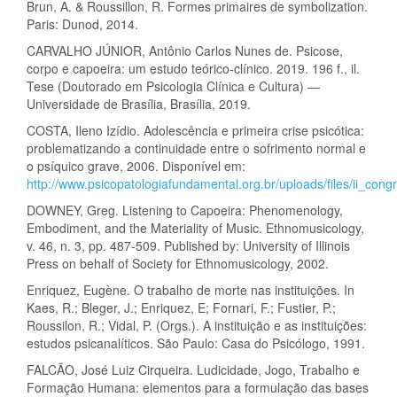
Brun, A. & Roussillon, R. Formes primaires de symbolization.
Paris: Dunod, 2014.
CARVALHO JÚNIOR, Antônio Carlos Nunes de. Psicose,
corpo e capoeira: um estudo teórico-clínico. 2019. 196 f., il.
Tese (Doutorado em Psicologia Clínica e Cultura) —
Universidade de Brasília, Brasília, 2019.
COSTA, Ileno Izídio. Adolescência e primeira crise psicótica:
problematizando a continuidade entre o sofrimento normal e
o psíquico grave, 2006. Disponível em:
http://www.psicopatologiafundamental.org.br/uploads/files/ii_co
DOWNEY, Greg. Listening to Capoeira: Phenomenology,
Embodiment, and the Materiality of Music. Ethnomusicology,
v. 46, n. 3, pp. 487-509. Published by: University of Illinois
Press on behalf of Society for Ethnomusicology, 2002.
Enriquez, Eugène. O trabalho de morte nas instituições. In
Kaes, R.; Bleger, J.; Enriquez, E; Fornari, F.; Fustier, P.;
Roussilon, R.; Vidal, P. (Orgs.). A instituição e as instituições:
estudos psicanalíticos. São Paulo: Casa do Psicólogo, 1991.
FALCÃO, José Luiz Cirqueira. Ludicidade, Jogo, Trabalho e
Formação Humana: elementos para a formulação das bases