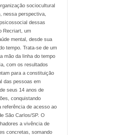
rganização sociocultural 
, nessa perspectiva, 
psicossocial dessas 
o Recriart, um 
úde mental, desde sua 
do tempo. Trata-se de um 
ça mão da linha do tempo 
a, com os resultados 
tam para a constituição 
al das pessoas em 
 de seus 14 anos de 
es, conquistando 
 referência de acesso ao 
e São Carlos/SP. O 
hadores a vivência de 
des concretas, somando 