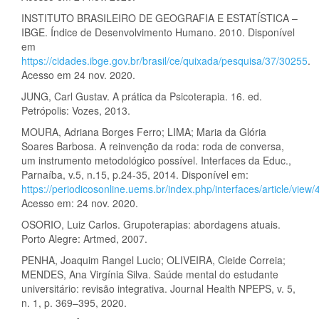
INSTITUTO BRASILEIRO DE GEOGRAFIA E ESTATÍSTICA –
IBGE. Índice de Desenvolvimento Humano. 2010. Disponível
em
https://cidades.ibge.gov.br/brasil/ce/quixada/pesquisa/37/30255
.
Acesso em 24 nov. 2020.
JUNG, Carl Gustav. A prática da Psicoterapia. 16. ed.
Petrópolis: Vozes, 2013.
MOURA, Adriana Borges Ferro; LIMA; Maria da Glória
Soares Barbosa. A reinvenção da roda: roda de conversa,
um instrumento metodológico possível. Interfaces da Educ.,
Parnaíba, v.5, n.15, p.24-35, 2014. Disponível em:
https://periodicosonline.uems.br/index.php/interfaces/article/view
Acesso em: 24 nov. 2020.
OSORIO, Luiz Carlos. Grupoterapias: abordagens atuais.
Porto Alegre: Artmed, 2007.
PENHA, Joaquim Rangel Lucio; OLIVEIRA, Cleide Correia;
MENDES, Ana Virgínia Silva. Saúde mental do estudante
universitário: revisão integrativa. Journal Health NPEPS, v. 5,
n. 1, p. 369–395, 2020.