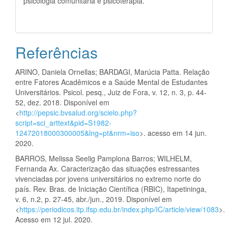
psicologia comunitária e psicoterapia.
Referências
ARINO, Daniela Ornellas; BARDAGI, Marúcia Patta. Relação
entre Fatores Acadêmicos e a Saúde Mental de Estudantes
Universitários. Psicol. pesq., Juiz de Fora, v. 12, n. 3, p. 44-
52, dez. 2018. Disponível em
<
http://pepsic.bvsalud.org/scielo.php?
script=sci_arttext&pid=S1982-
12472018000300005&lng=pt&nrm=iso
>. acesso em 14 jun.
2020.
BARROS, Melissa Seelig Pamplona Barros; WILHELM,
Fernanda Ax. Caracterização das situações estressantes
vivenciadas por jovens universitários no extremo norte do
país. Rev. Bras. de Iniciação Científica (RBIC), Itapetininga,
v. 6, n.2, p. 27-45, abr./jun., 2019. Disponível em
<
https://periodicos.itp.ifsp.edu.br/index.php/IC/article/view/1083
>.
Acesso em 12 jul. 2020.