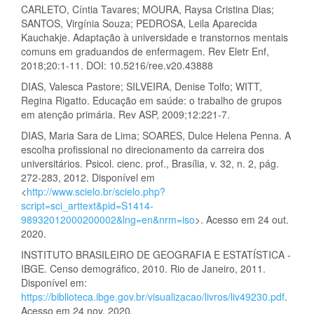
CARLETO, Cíntia Tavares; MOURA, Raysa Cristina Dias;
SANTOS, Virgínia Souza; PEDROSA, Leila Aparecida
Kauchakje. Adaptação à universidade e transtornos mentais
comuns em graduandos de enfermagem. Rev Eletr Enf,
2018;20:1-11. DOI: 10.5216/ree.v20.43888
DIAS, Valesca Pastore; SILVEIRA, Denise Tolfo; WITT,
Regina Rigatto. Educação em saúde: o trabalho de grupos
em atenção primária. Rev ASP, 2009;12:221-7.
DIAS, Maria Sara de Lima; SOARES, Dulce Helena Penna. A
escolha profissional no direcionamento da carreira dos
universitários. Psicol. cienc. prof., Brasília, v. 32, n. 2, pág.
272-283, 2012. Disponível em
<
http://www.scielo.br/scielo.php?
script=sci_arttext&pid=S1414-
98932012000200002&lng=en&nrm=iso
>. Acesso em 24 out.
2020.
INSTITUTO BRASILEIRO DE GEOGRAFIA E ESTATÍSTICA -
IBGE. Censo demográfico, 2010. Rio de Janeiro, 2011.
Disponível em:
https://biblioteca.ibge.gov.br/visualizacao/livros/liv49230.pdf
.
Acesso em 24 nov. 2020.