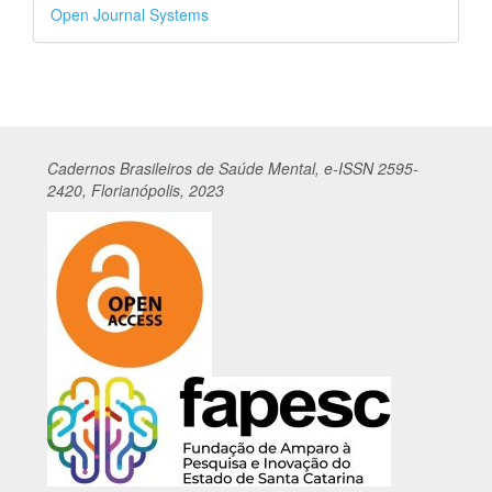
Desenvolvido
Open Journal Systems
por
Cadernos
Br
asileiros
de Saúde Mental, e-ISSN 2595-
2420, Florianópolis, 2023