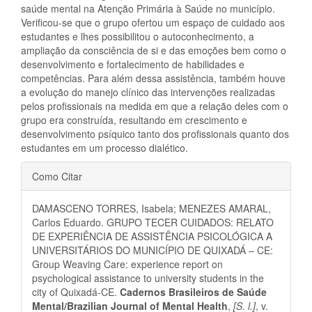
saúde mental na Atenção Primária à Saúde no município.
Verificou-se que o grupo ofertou um espaço de cuidado aos
estudantes e lhes possibilitou o autoconhecimento, a
ampliação da consciência de si e das emoções bem como o
desenvolvimento e fortalecimento de habilidades e
competências. Para além dessa assistência, também houve
a evolução do manejo clínico das intervenções realizadas
pelos profissionais na medida em que a relação deles com o
grupo era construída, resultando em crescimento e
desenvolvimento psíquico tanto dos profissionais quanto dos
estudantes em um processo dialético.
Detalhes
Como Citar
do
DAMASCENO TORRES, Isabela; MENEZES AMARAL,
artigo
Carlos Eduardo. GRUPO TECER CUIDADOS: RELATO
DE EXPERIÊNCIA DE ASSISTÊNCIA PSICOLÓGICA A
UNIVERSITÁRIOS DO MUNICÍPIO DE QUIXADÁ – CE:
Group Weaving Care: experience report on
psychological assistance to university students in the
city of Quixadá-CE.
Cadernos Brasileiros de Saúde
Mental/Brazilian Journal of Mental Health
,
[S. l.]
, v.