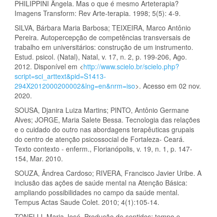
PHILIPPINI Ângela. Mas o que é mesmo Arteterapia?
Imagens Transform: Rev Arte-terapia. 1998; 5(5): 4-9.
SILVA, Bárbara Maria Barbosa; TEIXEIRA, Marco Antônio
Pereira. Autopercepção de competências transversais de
trabalho em universitários: construção de um instrumento.
Estud. psicol. (Natal), Natal, v. 17, n. 2, p. 199-206, Ago.
2012. Disponível em <
http://www.scielo.br/scielo.php?
script=sci_arttext&pid=S1413-
294X2012000200002&lng=en&nrm=iso
>. Acesso em 02 nov.
2020.
SOUSA, Djanira Luiza Martins; PINTO, Antônio Germane
Alves; JORGE, Maria Salete Bessa. Tecnologia das relações
e o cuidado do outro nas abordagens terapêuticas grupais
do centro de atenção psicossocial de Fortaleza- Ceará.
Texto contexto - enferm., Florianópolis, v. 19, n. 1, p. 147-
154, Mar. 2010.
SOUZA, Ândrea Cardoso; RIVERA, Francisco Javier Uribe. A
inclusão das ações de saúde mental na Atenção Básica:
ampliando possibilidades no campo da saúde mental.
Tempus Actas Saude Colet. 2010; 4(1):105-14.
TONELLI, Maria José. Produção de sentidos: tempo e