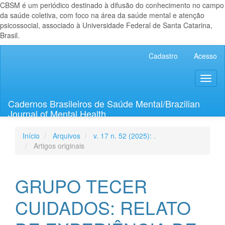
CBSM é um periódico destinado à difusão do conhecimento no campo
da saúde coletiva, com foco na área da saúde mental e atenção
psicossocial, associado à Universidade Federal de Santa Catarina,
Brasil.
Navegação
Cadastro
Acesso
Principal
Conteúdo
Toggl
principal
naviga
Barra
Lateral
Cadernos Brasileiros de Saúde Mental/Brazilian
Journal of Mental Health
Início
Arquivos
v. 17 n. 52 (2025): .
Artigos originais
GRUPO TECER
CUIDADOS: RELATO