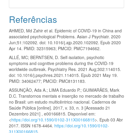
Referências
AHMED, Md Zahir et al. Epidemic of COVID-19 in China and
associated psychological Problems. Asian J Psychiatr. 2020
Jun;51:102092. doi: 10.1016/j.ajp.2020.102092. Epub 2020
Apr 14. PMID: 32315963; PMCID: PMC7194662.
ALLÉ, MC; BERNTSEN, D. Self-isolation, psychotic
symptoms and cognitive problems during the COVID-19
worldwide outbreak. Psychiatry Res. 2021 Aug;302:114015.
doi: 10.1016/j.psychres.2021.114015. Epub 2021 May 19.
PMID: 34062477; PMCID: PMC8131183.
ASSUNÇÃO, Ada A.; LIMA Eduardo P.; GUIMARÃES, Mark
D.C. Transtornos mentais e inserção no mercado de trabalho
no Brasil: um estudo multicêntrico nacional. Cadernos de
Saúde Pública [online]. 2017, v. 33, n. 3 [Acessado 21
Dezembro 2021] , e00166815. Disponível em:
<
https://doi.org/10.1590/0102-311X00166815
>. Epub 03 Abr
2017. ISSN 1678-4464.
https://doi.org/10.1590/0102-
311X00166815
.