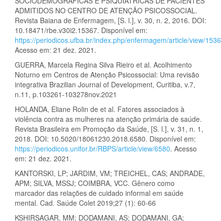
SOCIODEMOGRÁFICAS E PSIQUIÁTRICAS DE PACIENTES
ADMITIDOS NO CENTRO DE ATENÇÃO PSICOSSOCIAL.
Revista Baiana de Enfermagem‏, [S. l.], v. 30, n. 2, 2016. DOI:
10.18471/rbe.v30i2.15367. Disponível em:
https://periodicos.ufba.br/index.php/enfermagem/article/view/153
Acesso em: 21 dez. 2021.
GUERRA, Marcela Regina Silva Rieiro et al. Acolhimento
Noturno em Centros de Atenção Psicossocial: Uma revisão
integrativa Brazilian Journal of Development, Curitiba, v.7,
n.11, p.103261-103278nov.2021
HOLANDA, Eliane Rolin de et al. Fatores associados à
violência contra as mulheres na atenção primária de saúde.
Revista Brasileira em Promoção da Saúde, [S. l.], v. 31, n. 1,
2018. DOI: 10.5020/18061230.2018.6580. Disponível em:
https://periodicos.unifor.br/RBPS/article/view/6580
. Acesso
em: 21 dez. 2021.
KANTORSKI, LP; JARDIM, VM; TREICHEL, CAS; ANDRADE,
APM; SILVA, MSSJ; COIMBRA, VCC. Gênero como
marcador das relações de cuidado informal em saúde
mental. Cad. Saúde Colet 2019;27 (1): 60-66
KSHIRSAGAR, MM; DODAMANI, AS; DODAMANI, GA;