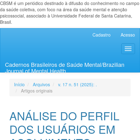
CBSM é um periódico destinado à difusão do conhecimento no campo
da saúde coletiva, com foco na área da saúde mental e atenção
psicossocial, associado à Universidade Federal de Santa Catarina,
Brasil.
Navegação
Cadastro
Acesso
Principal
Conteúdo
Toggl
principal
naviga
Barra
Lateral
Cadernos Brasileiros de Saúde Mental/Brazilian
Journal of Mental Health
Início
Arquivos
v. 17 n. 51 (2025): .
Artigos originais
ANÁLISE DO PERFIL
DOS USUÁRIOS EM