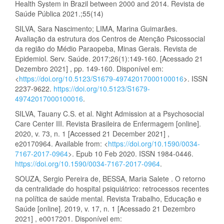
Health System in Brazil between 2000 and 2014. Revista de
Saúde Pública 2021.;55(14)
SILVA, Sara Nascimento; LIMA, Marina Guimarães.
Avaliação da estrutura dos Centros de Atenção Psicossocial
da região do Médio Paraopeba, Minas Gerais. Revista de
Epidemiol. Serv. Saúde. 2017;26(1):149-160. [Acessado 21
Dezembro 2021] , pp. 149-160. Disponível em:
<
https://doi.org/10.5123/S1679-49742017000100016
>. ISSN
2237-9622.
https://doi.org/10.5123/S1679-
49742017000100016
.
SILVA, Tauany C.S. et al. Night Admission at a Psychosocial
Care Center III. Revista Brasileira de Enfermagem [online].
2020, v. 73, n. 1 [Accessed 21 December 2021] ,
e20170964. Available from: <
https://doi.org/10.1590/0034-
7167-2017-0964
>. Epub 10 Feb 2020. ISSN 1984-0446.
https://doi.org/10.1590/0034-7167-2017-0964
.
SOUZA, Sergio Pereira de, BESSA, Maria Salete . O retorno
da centralidade do hospital psiquiátrico: retrocessos recentes
na política de saúde mental. Revista Trabalho, Educação e
Saúde [online]. 2019, v. 17, n. 1 [Acessado 21 Dezembro
2021] , e0017201. Disponível em: