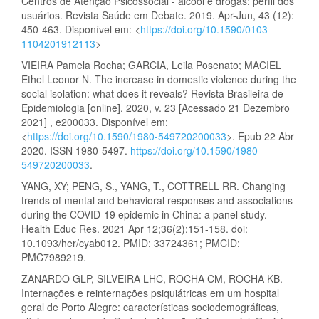
Centros de Atenção Psicossocial - álcool e drogas: perfil dos
usuários. Revista Saúde em Debate. 2019. Apr-Jun, 43 (12):
450-463. Disponível em: <
https://doi.org/10.1590/0103-
1104201912113
>
VIEIRA Pamela Rocha; GARCIA, Leila Posenato; MACIEL
Ethel Leonor N. The increase in domestic violence during the
social isolation: what does it reveals? Revista Brasileira de
Epidemiologia [online]. 2020, v. 23 [Acessado 21 Dezembro
2021] , e200033. Disponível em:
<
https://doi.org/10.1590/1980-549720200033
>. Epub 22 Abr
2020. ISSN 1980-5497.
https://doi.org/10.1590/1980-
549720200033
.
YANG, XY; PENG, S., YANG, T., COTTRELL RR. Changing
trends of mental and behavioral responses and associations
during the COVID-19 epidemic in China: a panel study.
Health Educ Res. 2021 Apr 12;36(2):151-158. doi:
10.1093/her/cyab012. PMID: 33724361; PMCID:
PMC7989219.
ZANARDO GLP, SILVEIRA LHC, ROCHA CM, ROCHA KB.
Internações e reinternações psiquiátricas em um hospital
geral de Porto Alegre: características sociodemográficas,