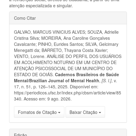
atenção especializada e singular.
Detalhes
Como Citar
do
GALVAO, MARCUS VINICIUS ALVES; SOUZA, Adrielle
artigo
Cristina Silva; MOREIRA, Ana Caroline Gonçalves
Cavalcante; PINHO, Eurides Santos; SILVA, Gelcimary
Menegatti da; BARRETO, Thayana Costa Xavier;
VENTO, Lorene. ANÁLISE DO PERFIL DOS USUÁRIOS
EM ACOLHIMENTO NOTURNO EM UM CENTRO DE
ATENÇÃO PSICOSSOCIAL DE UM MUNICÍPIO DO
ESTADO DE GOIÁS.
Cadernos Brasileiros de Saúde
Mental/Brazilian Journal of Mental Health
,
[S. l.]
, v.
17, n. 51, p. 126–145, 2025. Disponível em:
https://periodicos.ufsc.br/index.php/cbsm/article/view/85
340. Acesso em: 9 ago. 2026.
Fomatos de Citação
Baixar Citação
Edição