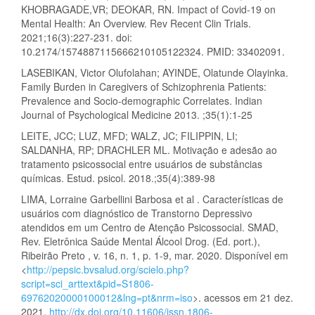
KHOBRAGADE,VR; DEOKAR, RN. Impact of Covid-19 on
Mental Health: An Overview. Rev Recent Clin Trials.
2021;16(3):227-231. doi:
10.2174/1574887115666210105122324. PMID: 33402091.
LASEBIKAN, Victor Olufolahan; AYINDE, Olatunde Olayinka.
Family Burden in Caregivers of Schizophrenia Patients:
Prevalence and Socio-demographic Correlates. Indian
Journal of Psychological Medicine 2013. ;35(1):1-25
LEITE, JCC; LUZ, MFD; WALZ, JC; FILIPPIN, LI;
SALDANHA, RP; DRACHLER ML. Motivação e adesão ao
tratamento psicossocial entre usuários de substâncias
químicas. Estud. psicol. 2018.;35(4):389-98
LIMA, Lorraine Garbellini Barbosa et al . Características de
usuários com diagnóstico de Transtorno Depressivo
atendidos em um Centro de Atenção Psicossocial. SMAD,
Rev. Eletrônica Saúde Mental Álcool Drog. (Ed. port.),
Ribeirão Preto , v. 16, n. 1, p. 1-9, mar. 2020. Disponível em
<
http://pepsic.bvsalud.org/scielo.php?
script=sci_arttext&pid=S1806-
69762020000100012&lng=pt&nrm=iso
>. acessos em 21 dez.
2021.
http://dx.doi.org/10.11606/issn.1806-