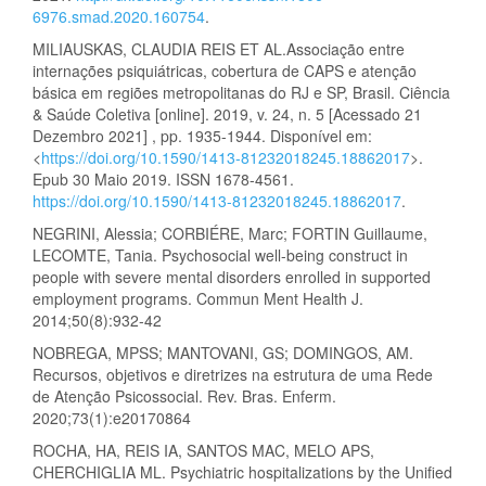
6976.smad.2020.160754
.
MILIAUSKAS, CLAUDIA REIS ET AL.Associação entre
internações psiquiátricas, cobertura de CAPS e atenção
básica em regiões metropolitanas do RJ e SP, Brasil. Ciência
& Saúde Coletiva [online]. 2019, v. 24, n. 5 [Acessado 21
Dezembro 2021] , pp. 1935-1944. Disponível em:
<
https://doi.org/10.1590/1413-81232018245.18862017
>.
Epub 30 Maio 2019. ISSN 1678-4561.
https://doi.org/10.1590/1413-81232018245.18862017
.
NEGRINI, Alessia; CORBIÉRE, Marc; FORTIN Guillaume,
LECOMTE, Tania. Psychosocial well-being construct in
people with severe mental disorders enrolled in supported
employment programs. Commun Ment Health J.
2014;50(8):932-42
NOBREGA, MPSS; MANTOVANI, GS; DOMINGOS, AM.
Recursos, objetivos e diretrizes na estrutura de uma Rede
de Atenção Psicossocial. Rev. Bras. Enferm.
2020;73(1):e20170864
ROCHA, HA, REIS IA, SANTOS MAC, MELO APS,
CHERCHIGLIA ML. Psychiatric hospitalizations by the Unified