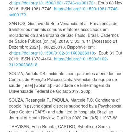
<
https://doi.org/10.1590/1981-7746-sol00172
>. Epub 08 Nov
2018. ISSN 1981-7746.
https://doi.org/10.1590/1981-7746-
sol00172
.
SANTOS, Gustavo de Brito Venâncio. et al. Prevalência de
transtornos mentais comuns e fatores associados em
moradores da área urbana de São Paulo, Brasil. Cadernos
de Saúde Pública [online]. 2019, v. 35, n. 11 [Acessado 21
Dezembro 2021] , e00236318. Disponível em:
<
https://doi.org/10.1590/0102-311X00236318
>. Epub 31 Out
2019. ISSN 1678-4464.
https://doi.org/10.1590/0102-
311X00236318
.
SOUZA, Adriele CS. Incidentes com pacientes atendidos nos
Centros de Atenção Psicossociais: vivências da equipe de
saúde [Tese] [Goiânia]: Faculdade de Enfermagem da
Universidade Federal de Goiás; 2019. 260p
SOUZA, Rosangela F., PADULA, Marcele P.C. Conditions of
people in psychological distress supported by a Psychosocial
Care Center (CAPS) and admitted to hospitals. Brazilian
Journal of Heath Review, Curitiba 2020 Out;3(5):11967-88
TREVISAN, Erica Renata; CASTRO, Sybelle de Souza.