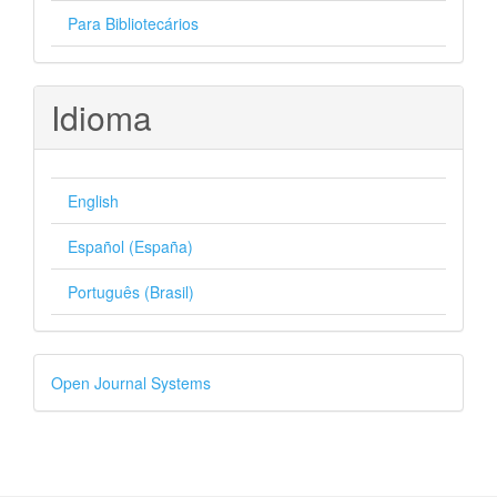
Para Bibliotecários
Idioma
English
Español (España)
Português (Brasil)
Desenvolvido
Open Journal Systems
por