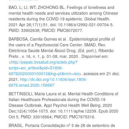
BAO, L; LI, WT; ZHOHONG BL. Feelings of loneliness and
mental health needs and services utilization among Chinese
residents during the COVID-19 epidemic. Global Health.
2021 Apr 26;17(1):51. doi: 10.1186/s12992-021-00704-5.
PMID: 33902638; PMCID: PMC8072077.
BARBOSA, Camila Gomes et al . Epidemiological profile of
the users of a Psychosocial Care Center. SMAD, Rev.
Eletrônica Saúde Mental Álcool Drog. (Ed. port.), Ribeirão
Preto , v. 16, n. 1, p. 01-08, mar. 2020 . Disponível em:
<
http://pepsic.bvsalud.org/scielo.php?
script=sci_arttext&pid=S1806-
69762020000100013&lng=pt&nrm=iso
>. acessos em 21 dez.
2021.
http://dx.doi.org/10.11606/issn.1806-
6976.smad.2020.156687
BETTINSOLI, Maria Laura et al. Mental Health Conditions of
Italian Healthcare Professionals during the COVID-19
Disease Outbreak. Appl Psychol Health Well Being. 2020
Dec;12(4):1054-1073. doi: 10.1111/aphw.12239. Epub 2020
Oct 5. PMID: 33016564; PMCID: PMC7675316.
BRASIL. Portaria Consolidação nº 3 de 28 de setembro de