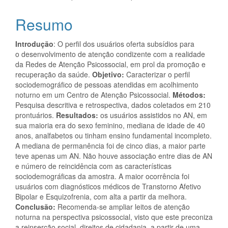
Resumo
Introdução
: O perfil dos usuários oferta subsídios para
o desenvolvimento de atenção condizente com a realidade
da Redes de Atenção Psicossocial, em prol da promoção e
recuperação da saúde.
Objetivo:
Caracterizar o perfil
sociodemográfico de pessoas atendidas em acolhimento
noturno em um Centro de Atenção Psicossocial.
Métodos:
Pesquisa descritiva e retrospectiva, dados coletados em 210
prontuários.
Resultados:
os usuários assistidos no AN, em
sua maioria era do sexo feminino, mediana de idade de 40
anos, analfabetos ou tinham ensino fundamental incompleto.
A mediana de permanência foi de cinco dias, a maior parte
teve apenas um AN. Não houve associação entre dias de AN
e número de reincidência com as características
sociodemográficas da amostra. A maior ocorrência foi
usuários com diagnósticos médicos de Transtorno Afetivo
Bipolar e Esquizofrenia, com alta a partir da melhora.
Conclusão:
Recomenda-se ampliar leitos de atenção
noturna na perspectiva psicossocial, visto que este preconiza
a reinserção social, direitos de cidadania, a partir de uma