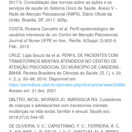
2017 b. Consolidação das normas sobre as ações e os
serviços de saúde do Sistema Único de Saúde. Anexo V –
Rede de Atenção Psicossocial (RAPS). Diário Oficial da
União, Brasília, DF, 2017. 825p.
COSTA, Rosiana Carvalho et al. Perfil epidemiológico de
usuários intensivos de um Centro de Atenção Psicossocial.
Journal of Nurse UFPE on line., Recife, 9(Suppl. 2):820-9,
Feb., 2015
CRUZ, Ligia Souza da et al. PERFIL DE PACIENTES COM
TRANSTORNOS MENTAIS ATENDIDOS NO CENTRO DE
ATENÇÃO PSICOSSOCIAL DO MUNICÍPIO DE CANDEIAS -
BAHIA. Revista Brasileira de Ciências da Saúde, [S. l.], v. 20,
n. 2, p. 93–98, 2016. Disponível em:
https://periodicos.ufpb.br/ojs/index.php/rbcs/article/view/24886
.
Acesso em: 21 dez. 2021.
DALTRO, MCSL; MORAES JC, MARSIGLIA RG. Cuidadores
de crianças e adolescentes com transtornos mentais:
mudanças na vida social, familiar e sexual. Saude soc.
2018;27(2):544-55
DE OLIVEIRA, V. C.; CAPISTRANO, F. C.; FERREIRA, A. C.
Z.; KALINKE, L. P.; FELIX, J. V. C.; MAFTUM, M. A. PERFIL