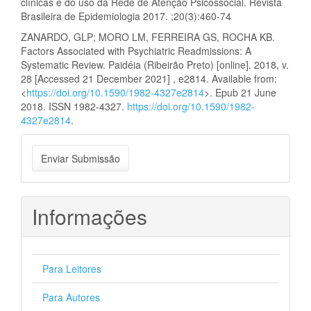
clínicas e do uso da Rede de Atenção Psicossocial. Revista
Brasileira de Epidemiologia 2017. ;20(3):460-74
ZANARDO, GLP; MORO LM, FERREIRA GS, ROCHA KB.
Factors Associated with Psychiatric Readmissions: A
Systematic Review. Paidéia (Ribeirão Preto) [online]. 2018, v.
28 [Accessed 21 December 2021] , e2814. Available from:
<
https://doi.org/10.1590/1982-4327e2814
>. Epub 21 June
2018. ISSN 1982-4327.
https://doi.org/10.1590/1982-
4327e2814
.
Enviar
Enviar Submissão
Submissão
Informações
Para Leitores
Para Autores