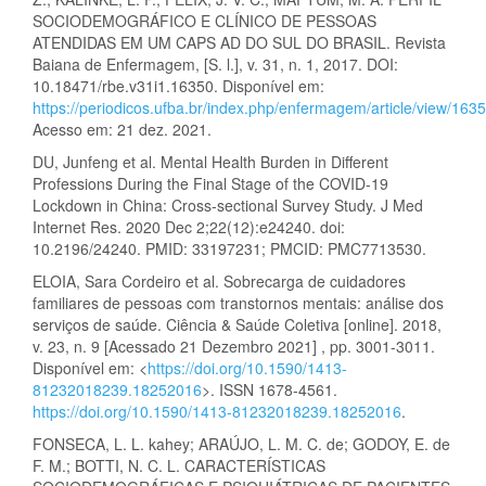
SOCIODEMOGRÁFICO E CLÍNICO DE PESSOAS
ATENDIDAS EM UM CAPS AD DO SUL DO BRASIL. Revista
Baiana de Enfermagem‏, [S. l.], v. 31, n. 1, 2017. DOI:
10.18471/rbe.v31i1.16350. Disponível em:
https://periodicos.ufba.br/index.php/enfermagem/article/view/163
Acesso em: 21 dez. 2021.
DU, Junfeng et al. Mental Health Burden in Different
Professions During the Final Stage of the COVID-19
Lockdown in China: Cross-sectional Survey Study. J Med
Internet Res. 2020 Dec 2;22(12):e24240. doi:
10.2196/24240. PMID: 33197231; PMCID: PMC7713530.
ELOIA, Sara Cordeiro et al. Sobrecarga de cuidadores
familiares de pessoas com transtornos mentais: análise dos
serviços de saúde. Ciência & Saúde Coletiva [online]. 2018,
v. 23, n. 9 [Acessado 21 Dezembro 2021] , pp. 3001-3011.
Disponível em: <
https://doi.org/10.1590/1413-
81232018239.18252016
>. ISSN 1678-4561.
https://doi.org/10.1590/1413-81232018239.18252016
.
FONSECA, L. L. kahey; ARAÚJO, L. M. C. de; GODOY, E. de
F. M.; BOTTI, N. C. L. CARACTERÍSTICAS