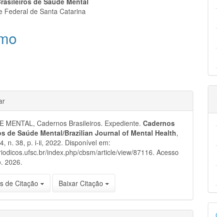
eúdo
rasileiros de Saúde Mental
e Federal de Santa Catarina
mo
pal
hes
ar
 MENTAL, Cadernos Brasileiros. Expediente.
Cadernos
ros de Saúde Mental/Brazilian Journal of Mental Health
,
14, n. 38, p. i-ii, 2022. Disponível em:
eriodicos.ufsc.br/index.php/cbsm/article/view/87116. Acesso
. 2026.
s de Citação
Baixar Citação
D