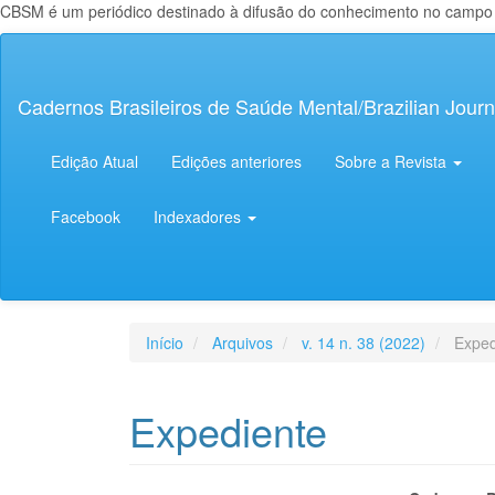
CBSM é um periódico destinado à difusão do conhecimento no campo da
Navegação
Principal
Conteúdo
Cadernos Brasileiros de Saúde Mental/Brazilian Journ
principal
Barra
Lateral
Edição Atual
Edições anteriores
Sobre a Revista
Facebook
Indexadores
Início
Arquivos
v. 14 n. 38 (2022)
Exped
Expediente