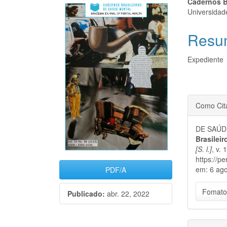
Barra
Cont
Cadernos B
Universidad
lateral
do
Resu
de
artigo
artigos
princi
Expediente
Detal
Como Cit
do
DE SAÚDE
artigo
Brasilei
[S. l.]
, v. 
https://p
em: 6 ago
PDF/A
Fomato
Publicado:
abr. 22, 2022