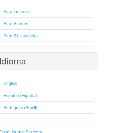
Para Leitores
Para Autores
Para Bibliotecários
Idioma
English
Español (España)
Português (Brasil)
esenvolvido
Open Journal Systems