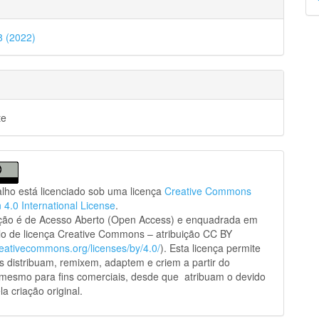
p
38 (2022)
te
alho está licenciado sob uma licença
Creative Commons
n 4.0 International License
.
ação é de Acesso Aberto (Open Access) e enquadrada em
o de licença Creative Commons – atribuição CC BY
creativecommons.org/licenses/by/4.0/
). Esta licença permite
s distribuam, remixem, adaptem e criem a partir do
 mesmo para fins comerciais, desde que atribuam o devido
la criação original.