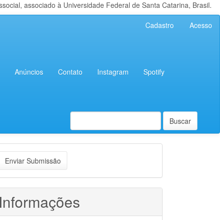
cial, associado à Universidade Federal de Santa Catarina, Brasil.
Cadastro
Acesso
Anúncios
Contato
Instagram
Spotify
Buscar
nviar
Enviar Submissão
ubmissão
Informações