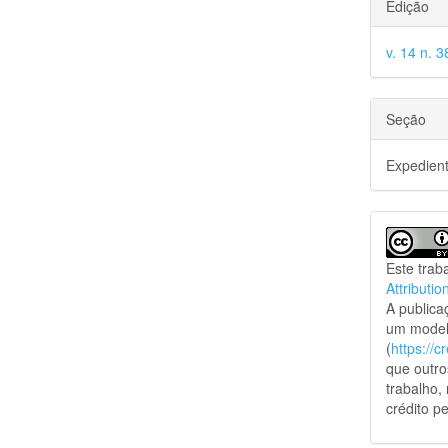
Edição
v. 14 n. 
Seção
Expedien
Este trab
Attributio
A public
um model
(
https://
que outro
trabalho,
crédito pe